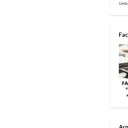
Umb
Fac
Arq