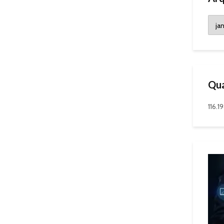
Qua
116.1