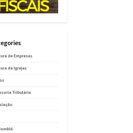
egories
tura de Empresas
tura de Igrejas
gos
ssoria Tributária
ciação
domblé