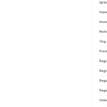
Igrej
Impo
Imun
Notí
Ong
Pres
Regi
Regi
Regu
Regu
Umb