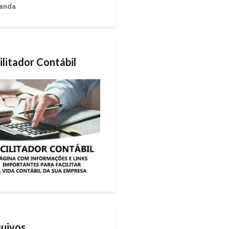
anda
ilitador Contábil
uivos