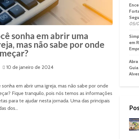
Ence
Fort
Segu
05/0
cê sonha em abrir uma
Simp
reja, mas não sabe por onde
em R
Empr
meçar?
Abra
10 de janeiro de 2024
Guia
Alve
 sonha em abrir uma igreja, mas não sabe por onde
çar? Fique tranquilo, pois nós temos as informações
etas para te ajudar nesta jornada. Uma das principais
Pos
das dos...