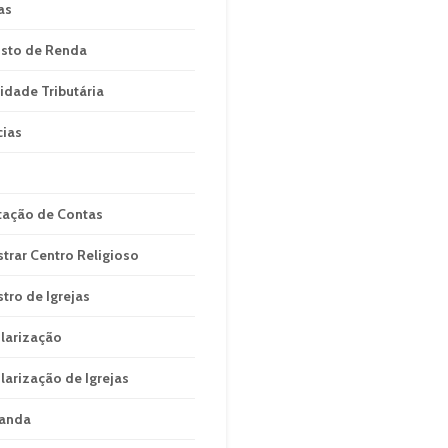
as
sto de Renda
idade Tributária
cias
tação de Contas
strar Centro Religioso
stro de Igrejas
larização
larização de Igrejas
anda