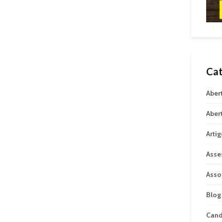
Cat
Aber
Aber
Arti
Asse
Asso
Blog
Can