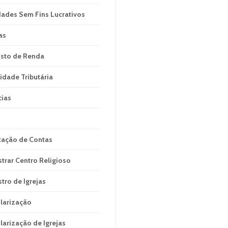
dades Sem Fins Lucrativos
as
sto de Renda
idade Tributária
cias
tação de Contas
strar Centro Religioso
stro de Igrejas
larização
larização de Igrejas