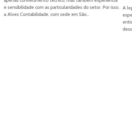
apenas conhecimento técnico, mas também experiência
e sensibilidade com as particularidades do setor. Por isso,
A le
a Alves Contabilidade, com sede em São...
espe
enti
dess