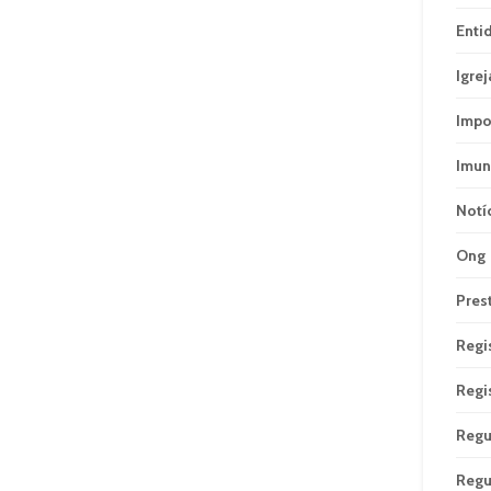
Enti
Igrej
Impo
Imun
Notí
Ong
Pres
Regi
Regi
Regu
Regu