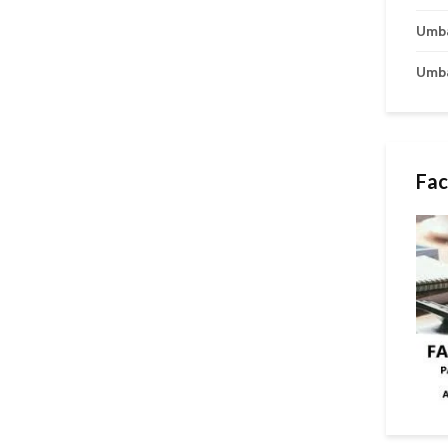
Umb
Umb
Fac