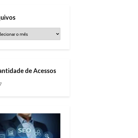
uivos
ntidade de Acessos
7