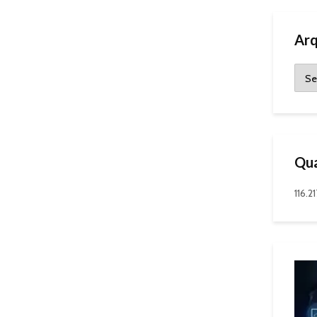
Arq
Qua
116.21