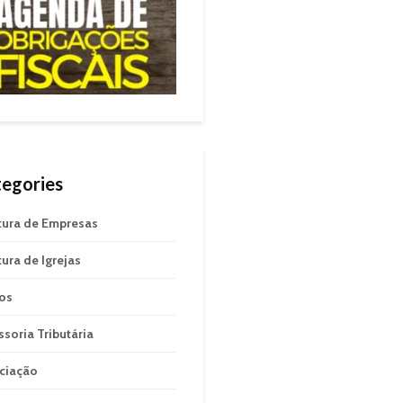
egories
tura de Empresas
tura de Igrejas
gos
ssoria Tributária
ciação