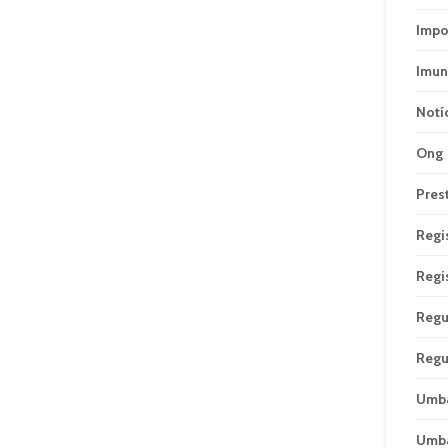
Impo
Imun
Notí
Ong
Pres
Regi
Regi
Regu
Regu
Umb
Umb