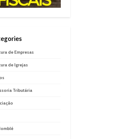
egories
tura de Empresas
tura de Igrejas
gos
ssoria Tributária
ciação
domblé