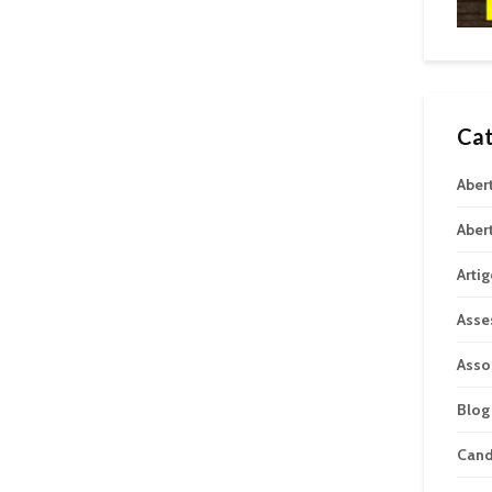
Cat
Aber
Aber
Arti
Asse
Asso
Blog
Can