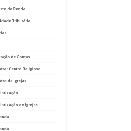
sto de Renda
idade Tributária
cias
tação de Contas
strar Centro Religioso
stro de Igrejas
larização
larização de Igrejas
anda
anda