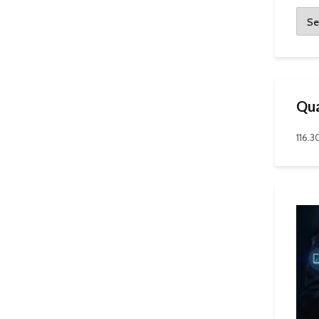
Qua
116.3