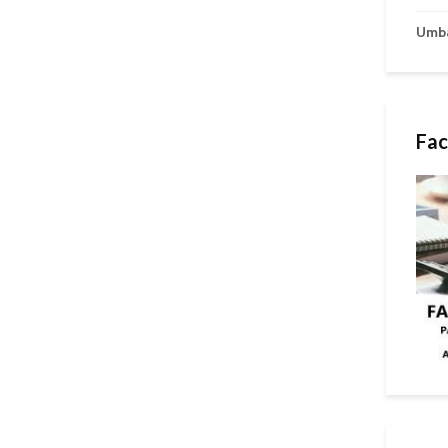
Umb
Fac