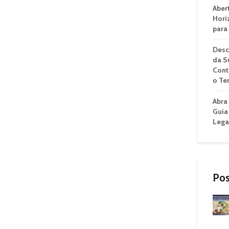
Aber
Hori
para
Desc
da S
Cont
o Te
Abra
Guia
Lega
Pos