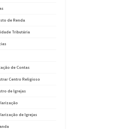
as
sto de Renda
idade Tributária
cias
tação de Contas
strar Centro Religioso
stro de Igrejas
larização
larização de Igrejas
anda