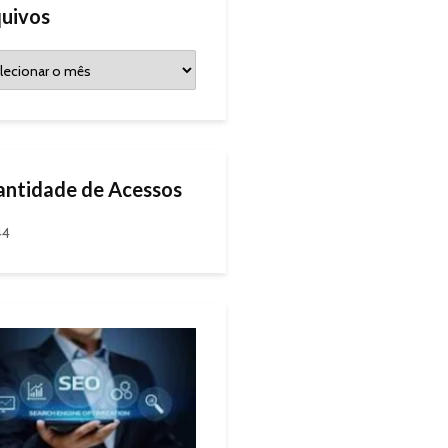
uivos
ntidade de Acessos
44