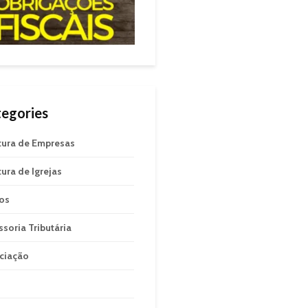
egories
tura de Empresas
tura de Igrejas
gos
ssoria Tributária
ciação