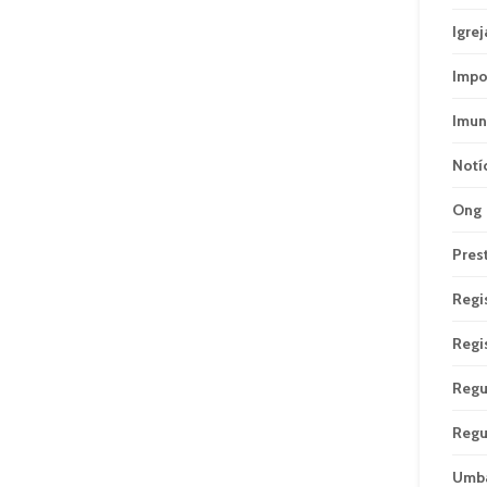
Igrej
Impo
Imun
Notí
Ong
Pres
Regi
Regi
Regu
Regu
Umb