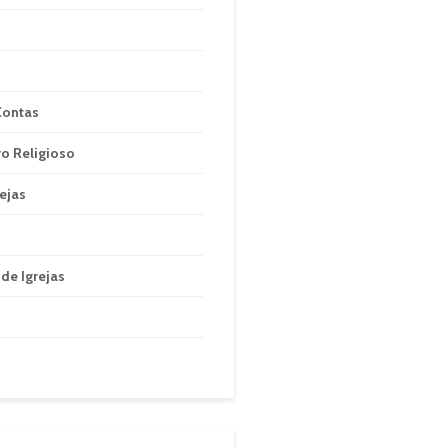
Contas
ro Religioso
rejas
de Igrejas