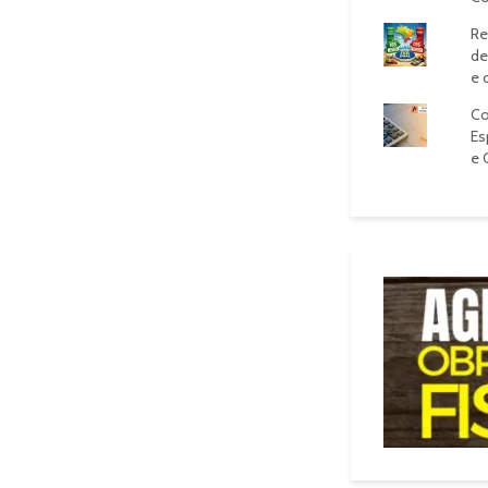
Re
de
e 
Co
Es
e 