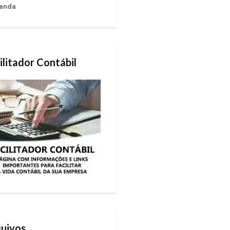
anda
ilitador Contábil
uivos