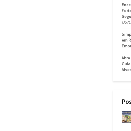
Ence
Fort
Segu
05/0
Simp
em R
Empr
Abra
Guia
Alve
Pos