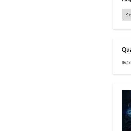
Qua
116.1