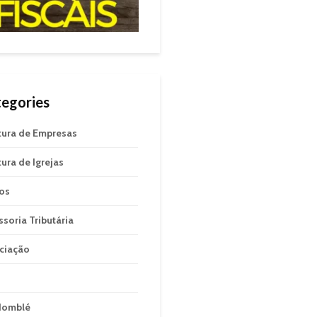
egories
tura de Empresas
tura de Igrejas
gos
ssoria Tributária
ciação
domblé