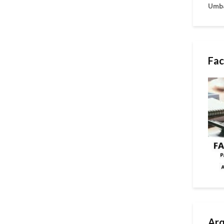
Umb
Fac
Arq