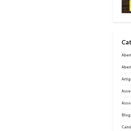
Cat
Aber
Aber
Arti
Asse
Asso
Blog
Can