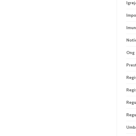
Igrej
Impo
Imun
Notí
Ong
Pres
Regi
Regi
Regu
Regu
Umb