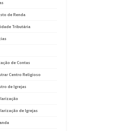
as
sto de Renda
idade Tributária
cias
tação de Contas
strar Centro Religioso
stro de Igrejas
larização
larização de Igrejas
anda