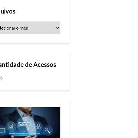
uivos
ntidade de Acessos
26