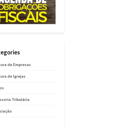
egories
tura de Empresas
tura de Igrejas
gos
ssoria Tributária
ciação