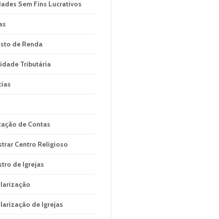
dades Sem Fins Lucrativos
as
sto de Renda
idade Tributária
cias
tação de Contas
strar Centro Religioso
stro de Igrejas
larização
larização de Igrejas