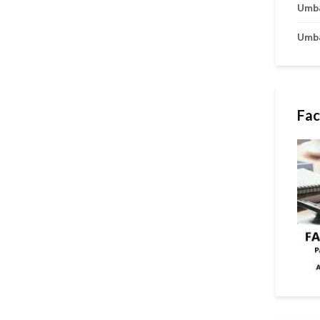
Umb
Umb
Fac