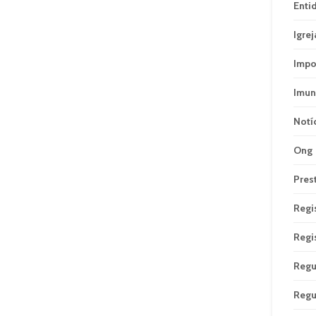
Enti
Igrej
Impo
Imun
Notí
Ong
Pres
Regi
Regi
Regu
Regu