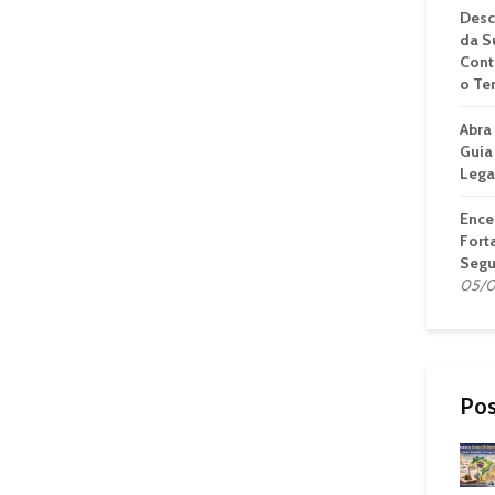
Desc
da S
Cont
o Te
Abra
Guia
Lega
Ence
Fort
Segu
05/0
Pos