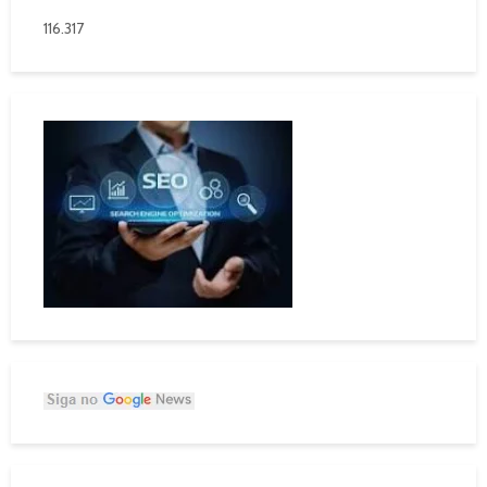
116.317