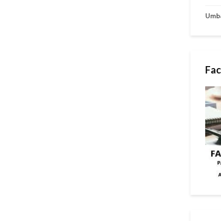
Umb
Fac