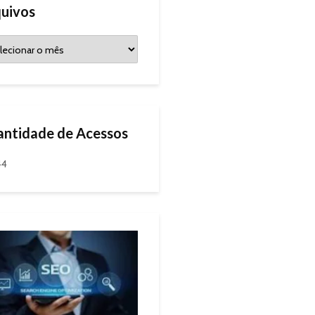
uivos
ntidade de Acessos
44