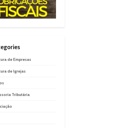
egories
tura de Empresas
tura de Igrejas
gos
ssoria Tributária
ciação