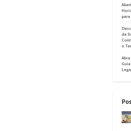
Aber
Hori
para
Desc
da S
Cont
o Te
Abra
Guia
Lega
Pos