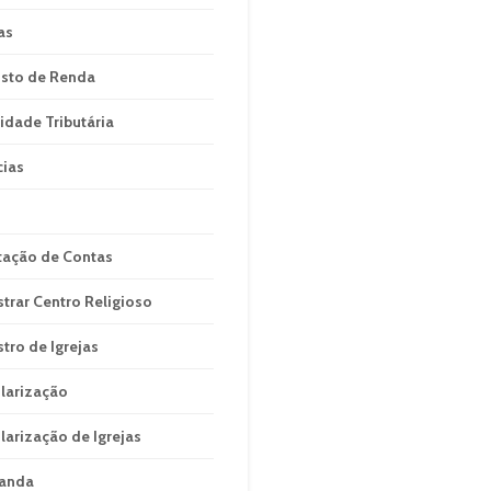
as
sto de Renda
idade Tributária
cias
tação de Contas
strar Centro Religioso
stro de Igrejas
larização
larização de Igrejas
anda