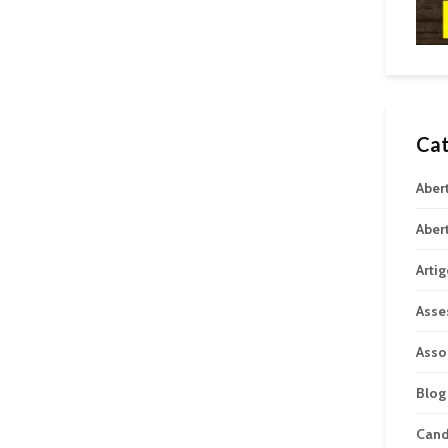
Cat
Aber
Aber
Arti
Asse
Asso
Blog
Can