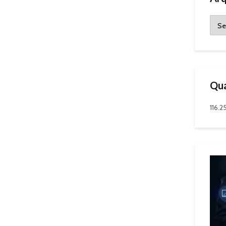
Qua
116.2