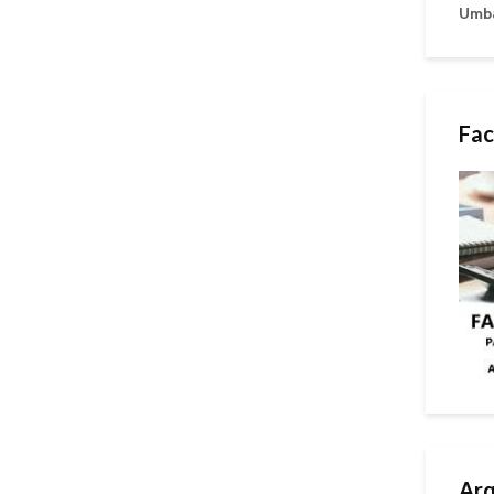
Umb
Fac
Arq