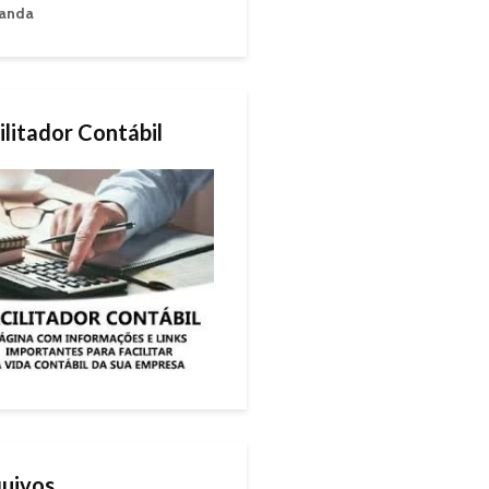
anda
ilitador Contábil
uivos