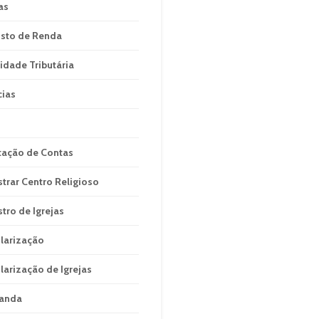
as
sto de Renda
idade Tributária
cias
tação de Contas
strar Centro Religioso
stro de Igrejas
larização
larização de Igrejas
anda