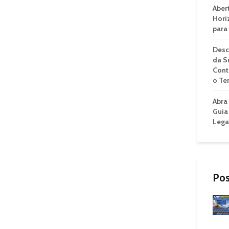
Aber
Hori
para
Desc
da S
Cont
o Te
Abra
Guia
Lega
Pos