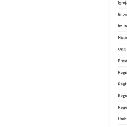
Igrej
Impo
Imun
Notí
Ong
Pres
Regi
Regi
Regu
Regu
Umb