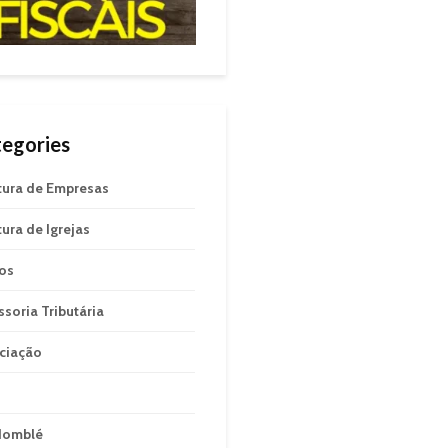
egories
tura de Empresas
tura de Igrejas
gos
ssoria Tributária
ciação
domblé