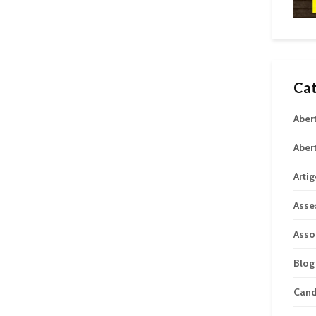
Cat
Aber
Aber
Arti
Asse
Asso
Blog
Can