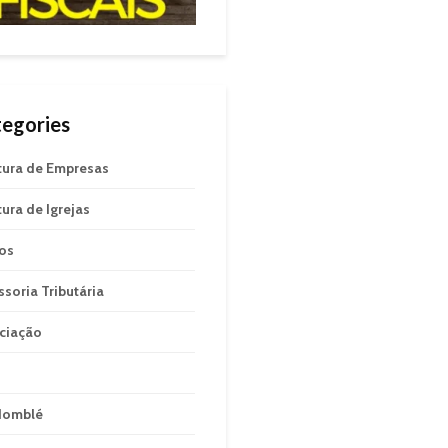
egories
tura de Empresas
tura de Igrejas
gos
ssoria Tributária
ciação
domblé