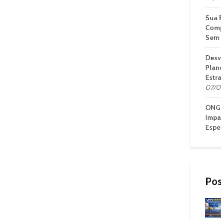
Sua 
Comp
Sem 
Desv
Plan
Estr
07/0
ONG 
Impa
Espe
Pos