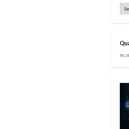
Qua
116.2