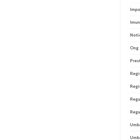
Impo
Imun
Notí
Ong
Pres
Regi
Regi
Regu
Regu
Umb
Umb