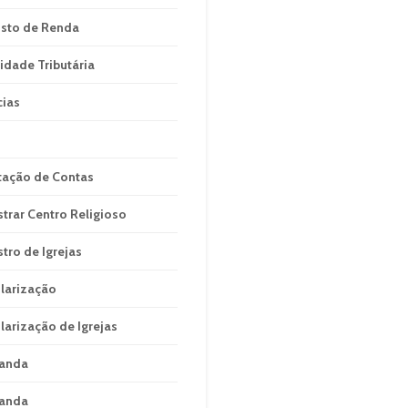
sto de Renda
idade Tributária
cias
tação de Contas
strar Centro Religioso
stro de Igrejas
larização
larização de Igrejas
anda
anda