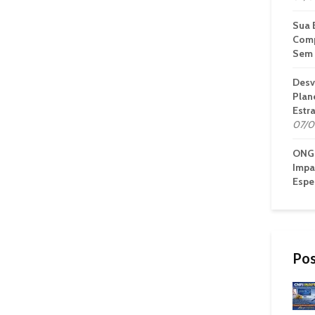
Sua 
Comp
Sem 
Desv
Plan
Estr
07/0
ONG 
Impa
Espe
Pos