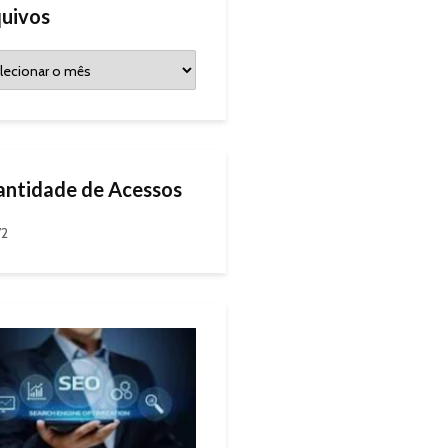
uivos
ntidade de Acessos
72