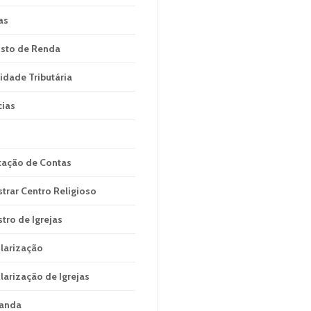
as
sto de Renda
idade Tributária
cias
tação de Contas
strar Centro Religioso
stro de Igrejas
larização
larização de Igrejas
anda