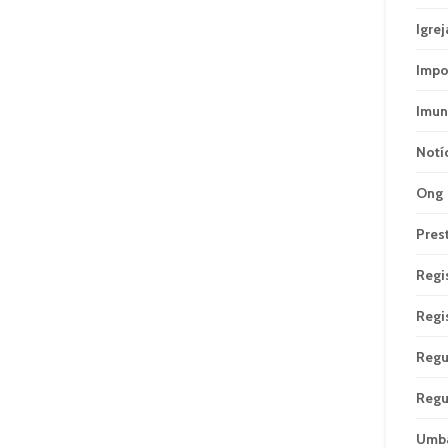
Igrej
Impo
Imun
Notí
Ong
Pres
Regi
Regi
Regu
Regu
Umb