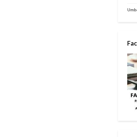
Umb
Fac