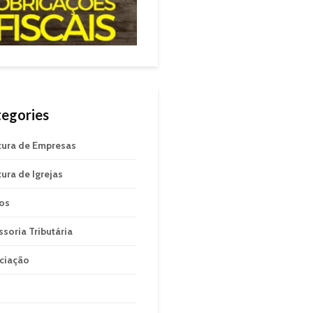
egories
tura de Empresas
tura de Igrejas
gos
ssoria Tributária
ciação