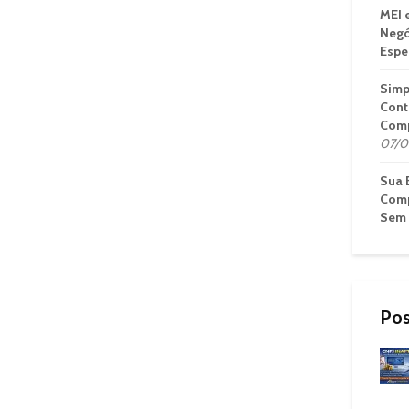
MEI 
Negó
Espe
Simp
Cont
Comp
07/0
Sua 
Comp
Sem 
Pos