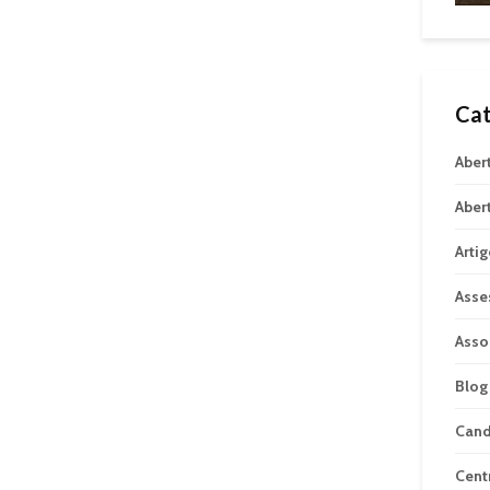
Cat
Aber
Aber
Arti
Asse
Asso
Blog
Can
Cent