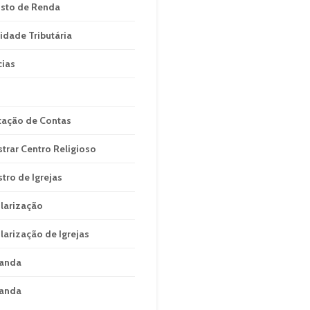
sto de Renda
idade Tributária
cias
tação de Contas
strar Centro Religioso
stro de Igrejas
larização
larização de Igrejas
anda
anda