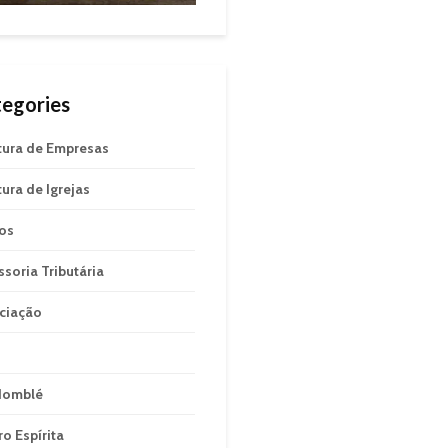
egories
tura de Empresas
tura de Igrejas
gos
ssoria Tributária
ciação
domblé
ro Espírita