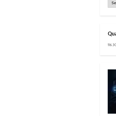
Qua
116.3