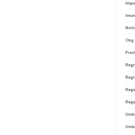
Impo
Imun
Notí
Ong
Pres
Regi
Regi
Regu
Regu
Umb
Umb