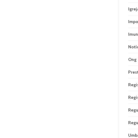
Igrej
Impo
Imun
Notí
Ong
Pres
Regi
Regi
Regu
Regu
Umb