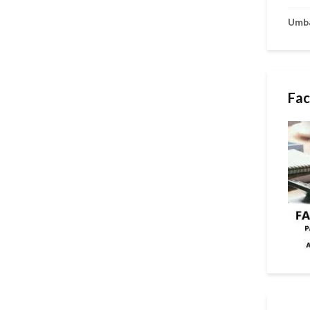
Umb
Fac