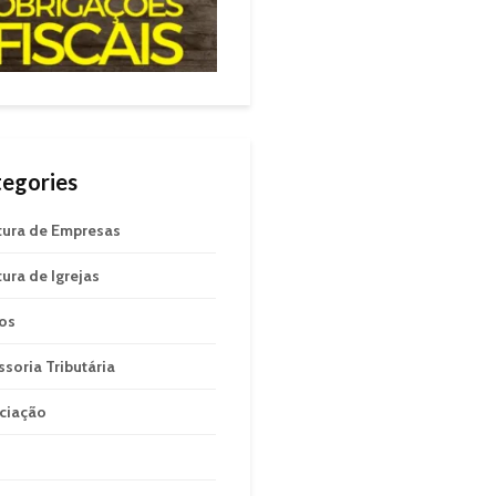
egories
tura de Empresas
tura de Igrejas
gos
ssoria Tributária
ciação