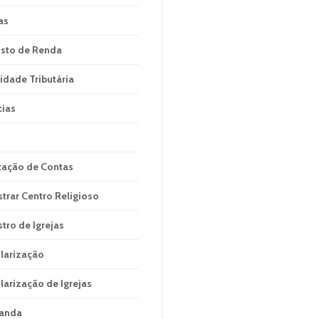
as
sto de Renda
idade Tributária
cias
tação de Contas
strar Centro Religioso
stro de Igrejas
larização
larização de Igrejas
anda