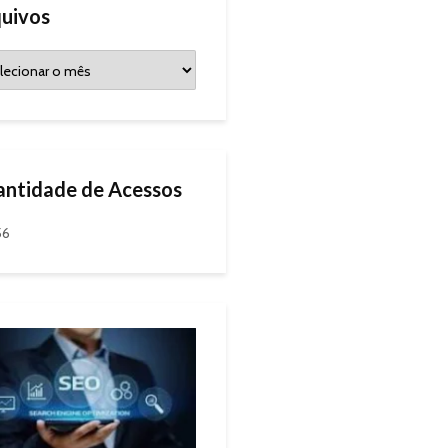
uivos
ntidade de Acessos
56