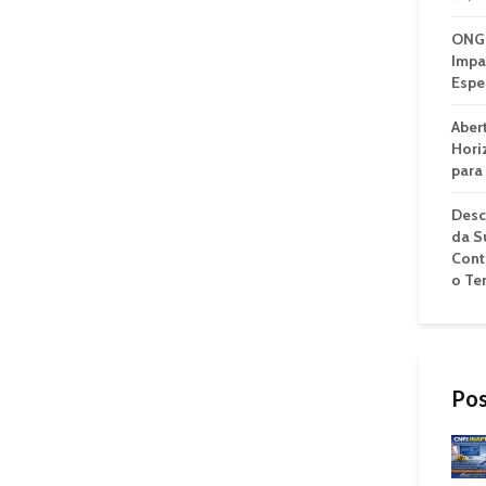
ONG 
Impa
Espe
Aber
Hori
para
Desc
da S
Cont
o Te
Pos