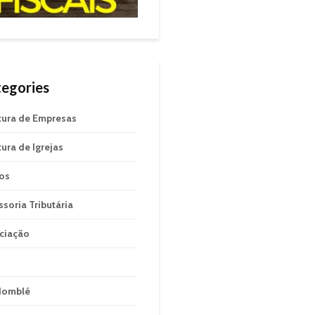
egories
tura de Empresas
tura de Igrejas
gos
ssoria Tributária
ciação
domblé