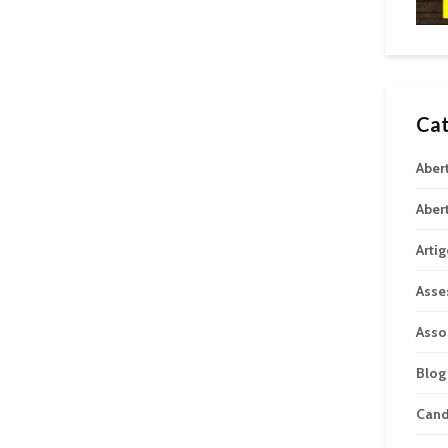
Cat
Aber
Aber
Arti
Asse
Asso
Blog
Can