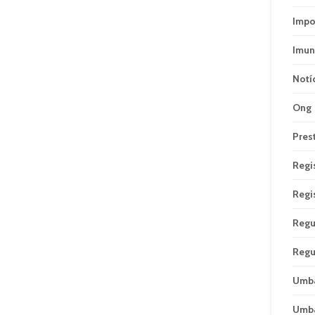
Impo
Imun
Notí
Ong
Pres
Regi
Regi
Regu
Regu
Umb
Umb