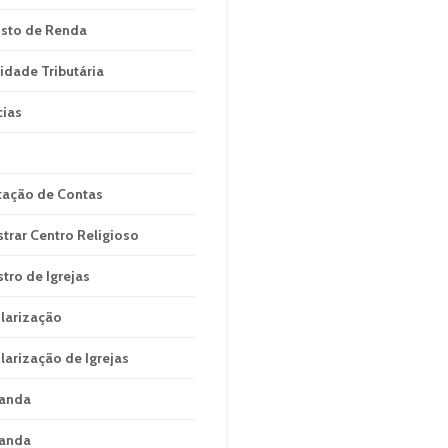
sto de Renda
idade Tributária
cias
tação de Contas
strar Centro Religioso
stro de Igrejas
larização
larização de Igrejas
anda
anda