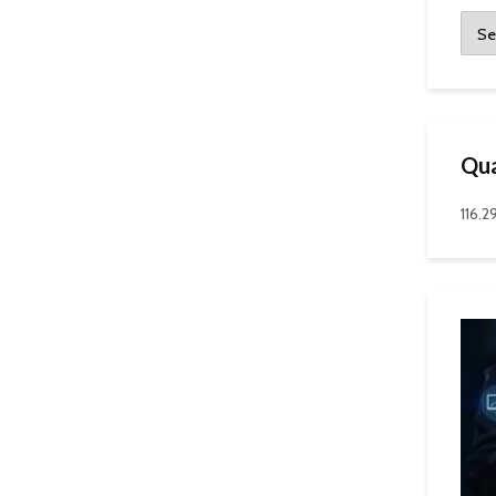
Qua
116.2