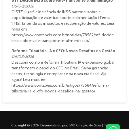
STF Decide INSS sobre Vale-Transporte e Alimentação
06/08/2026
O STF julgará a incidência de INSS patronal sobre a
coparticipação de vale-transporte e alimentação (Tema
1.415). Entenda os impactos e recuperação de valores. Leia
mais em
https://www.contabeis.com.br/noticias/78582/stf-decide-
inss-sobre-vale-transporte-e-alimentacao/
Reforma Tributária, IA e CFO: Novos Desafios na Gestão
06/08/2026
Descubra como a Reforma Tributária, IA e expansão global
transformam o papel do CFO no Brasil. Saiba gerenciar
riscos, tecnologia e compliance na nova era fiscal. Aja
agora! Leia mais em
https://www.contabeis.com.br/artigos/78584/reforma-
tributaria-ia-e-cfo-novos-desafios-na-gestao/
Copyright © 2026. Desenvolvido por:
IWD Criação de Sites
| Todos os