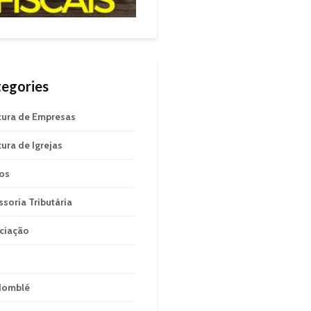
egories
tura de Empresas
tura de Igrejas
gos
ssoria Tributária
ciação
domblé