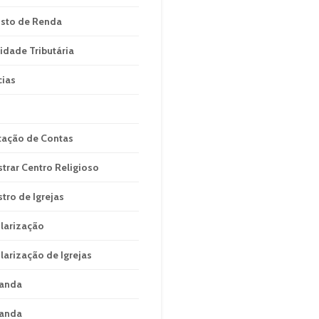
sto de Renda
idade Tributária
cias
tação de Contas
strar Centro Religioso
stro de Igrejas
larização
larização de Igrejas
anda
anda