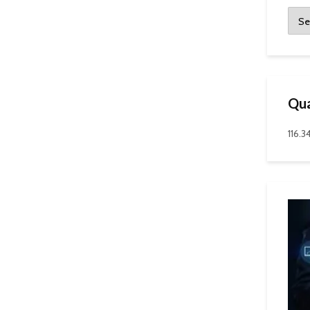
Qua
116.3