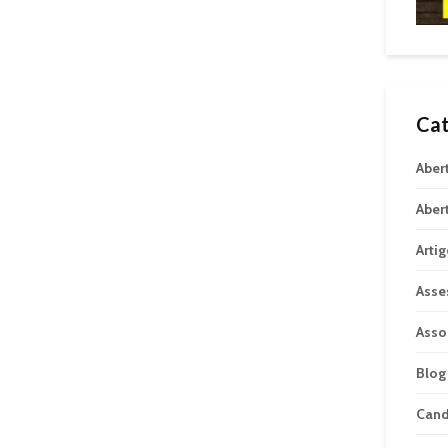
Cat
Aber
Aber
Arti
Asse
Asso
Blog
Can