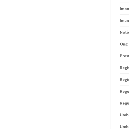
Impo
Imun
Notí
Ong
Pres
Regi
Regi
Regu
Regu
Umb
Umb