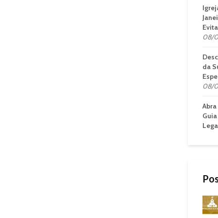
Igre
Janei
Evit
08/0
Desc
da S
Espe
08/0
Abra
Guia
Legal
Pos