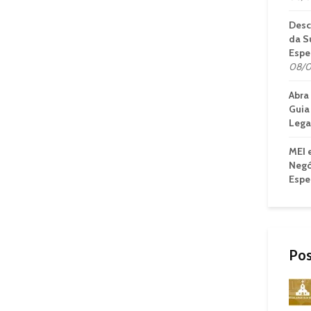
Desc
da S
Espe
08/0
Abra
Guia
Legal
MEI 
Negó
Espe
Pos