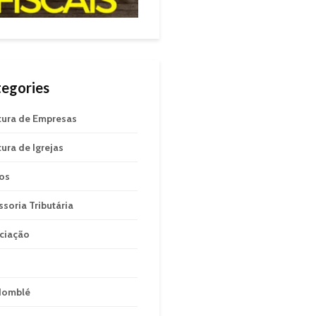
egories
tura de Empresas
tura de Igrejas
gos
ssoria Tributária
ciação
domblé