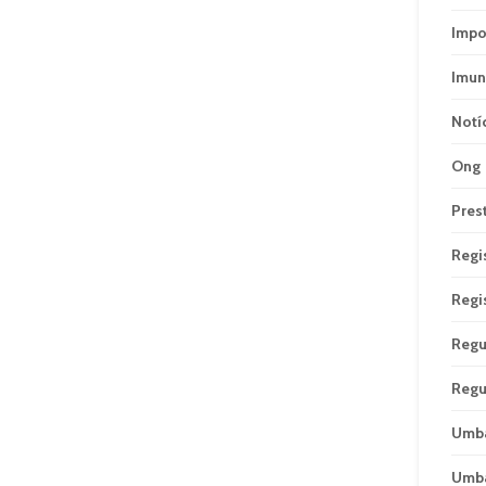
Impo
Imun
Notí
Ong
Pres
Regi
Regi
Regu
Regu
Umb
Umb