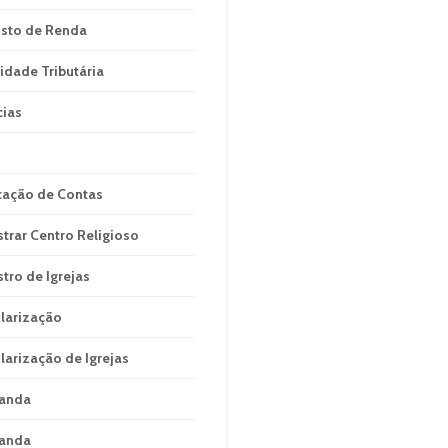
sto de Renda
idade Tributária
cias
tação de Contas
strar Centro Religioso
stro de Igrejas
larização
larização de Igrejas
anda
anda