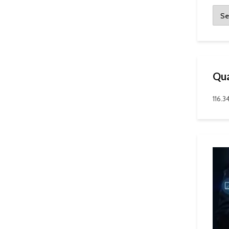
Qua
116.3