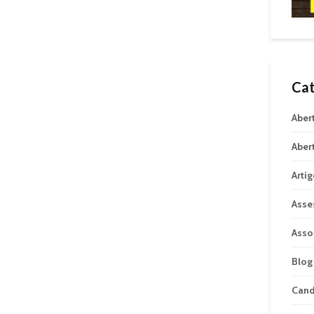
Cat
Aber
Aber
Arti
Asse
Asso
Blog
Can