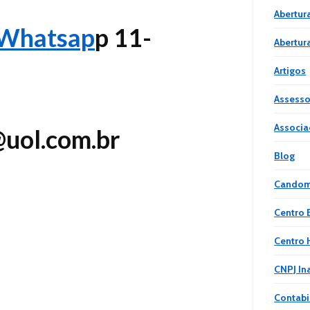
Abertur
 Whatsap
p 11-
Abertura
Artigos
Assessor
Associa
@uol.com.br
Blog
Candom
Centro E
Centro 
CNPJ In
Contabi