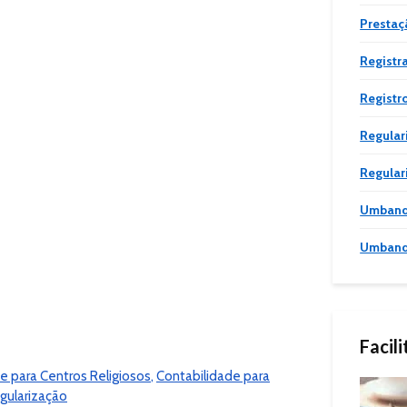
Prestaç
Registr
Registro
Regular
Regular
Umban
Umban
Facil
e para Centros Religiosos
,
Contabilidade para
gularização