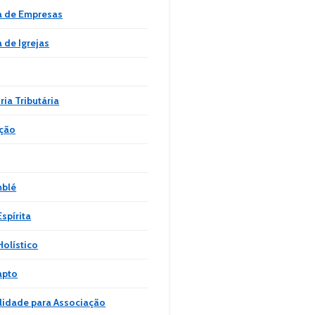
a de Empresas
 de Igrejas
ia Tributária
ção
blé
spírita
Holístico
apto
lidade para Associação