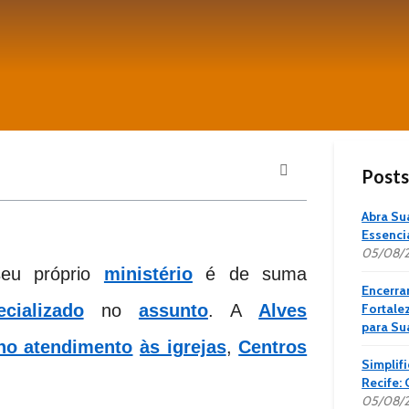
Posts
Abra Su
Essenci
05/08/
seu próprio
ministério
é de suma
Encerr
cializado
no
assunto
. A
Alves
Fortale
para Su
 no atendimento
às igrejas
,
Centros
Simplif
Recife:
05/08/