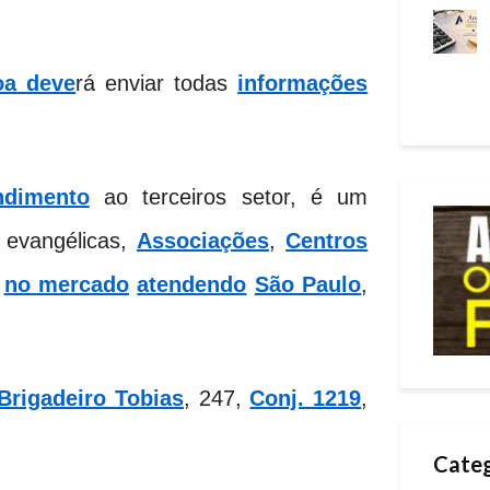
oa deve
rá enviar todas
informações
ndimento
ao terceiros setor, é um
evangélicas,
Associações
,
Centros
no mercado
atendendo
São Paulo
,
Brigadeiro Tobias
, 247,
Conj. 1219
,
Categ