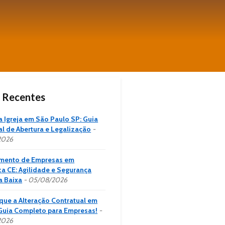
 Recentes
a Igreja em São Paulo SP: Guia
al de Abertura e Legalização
2026
amento de Empresas em
za CE: Agilidade e Segurança
a Baixa
05/08/2026
ique a Alteração Contratual em
 Guia Completo para Empresas!
2026