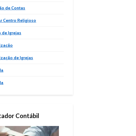
ão de Contas
ar Centro Religioso
 de Igrejas
ização
ização de Igrejas
da
da
itador Contábil