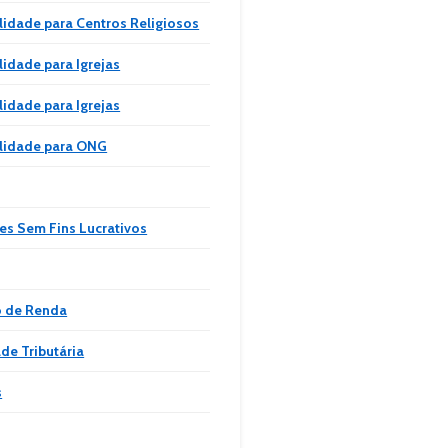
lidade para Centros Religiosos
lidade para Igrejas
lidade para Igrejas
lidade para ONG
es Sem Fins Lucrativos
o de Renda
de Tributária
s