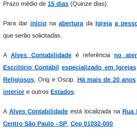
Prazo médio de
15 dias
(Quinze dias).
Para dar
início
na
abertura
da
Igreja
a pess
que serão solicitadas.
A
Alves Contabilidade
é referência
no ate
Escritório Contábil
especializado em Igrejas
Religiosos
, Ong e Oscip.
Há mais de 20 anos
interior
e outros
Estados
.
A
Alves Contabilidade
está localizada na
Rua 
Centro São Paulo –SP
,
Cep 01032-000
.