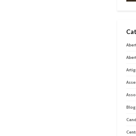
Cat
Aber
Aber
Arti
Asse
Asso
Blog
Can
Cent