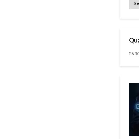
Qua
116.3