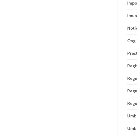
Impo
Imun
Notí
Ong
Pres
Regi
Regi
Regu
Regu
Umb
Umb