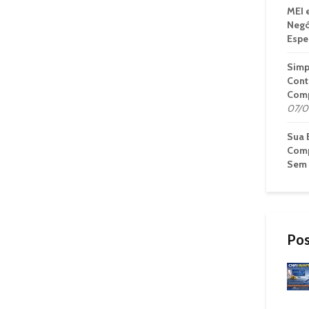
MEI 
Negó
Espe
Simp
Cont
Comp
07/0
Sua 
Comp
Sem 
Pos