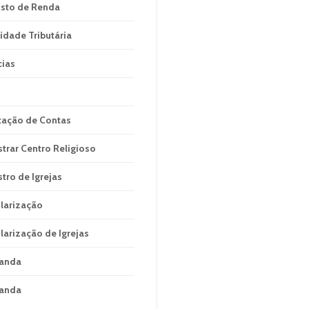
sto de Renda
idade Tributária
cias
tação de Contas
strar Centro Religioso
stro de Igrejas
larização
larização de Igrejas
anda
anda