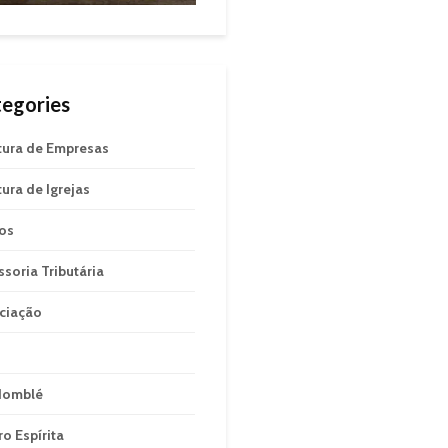
egories
tura de Empresas
tura de Igrejas
gos
ssoria Tributária
ciação
domblé
ro Espírita