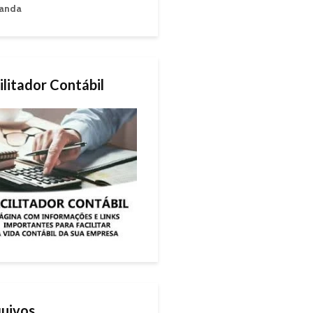
anda
ilitador Contábil
uivos