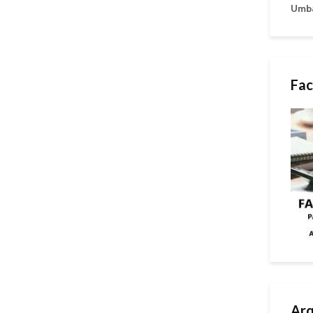
Umb
Fac
Arq