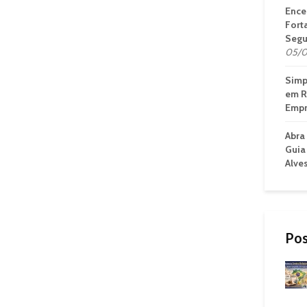
Ence
Fort
Segu
05/0
Simp
em R
Empr
Abra
Guia
Alve
Pos