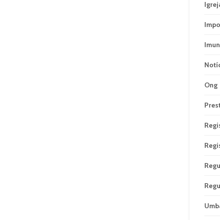
Igrej
Impo
Imun
Notí
Ong
Pres
Regi
Regi
Regu
Regu
Umb