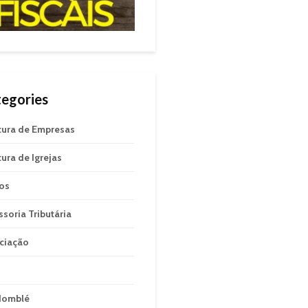
egories
tura de Empresas
tura de Igrejas
gos
ssoria Tributária
ciação
domblé