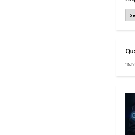
Qua
116.1