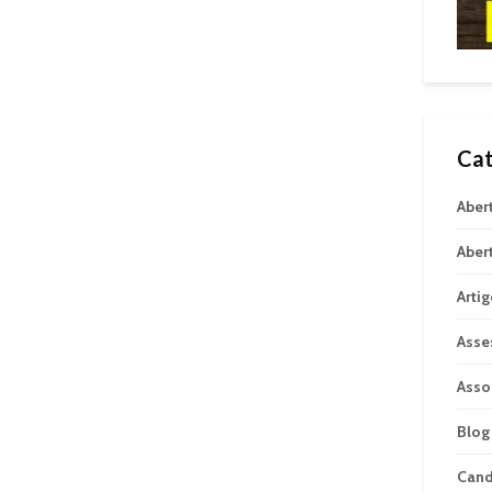
Cat
Aber
Aber
Arti
Asse
Asso
Blog
Can