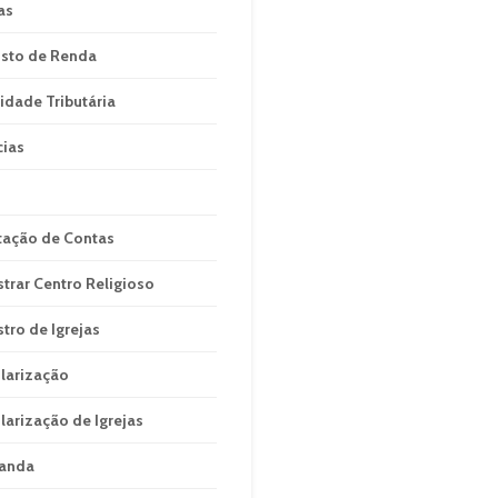
as
sto de Renda
idade Tributária
cias
tação de Contas
strar Centro Religioso
stro de Igrejas
larização
larização de Igrejas
anda