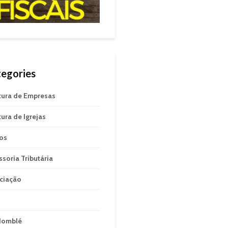
egories
tura de Empresas
tura de Igrejas
gos
ssoria Tributária
ciação
domblé