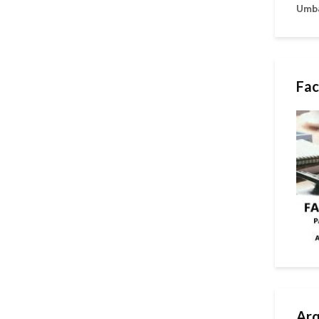
Umb
Fac
Arq