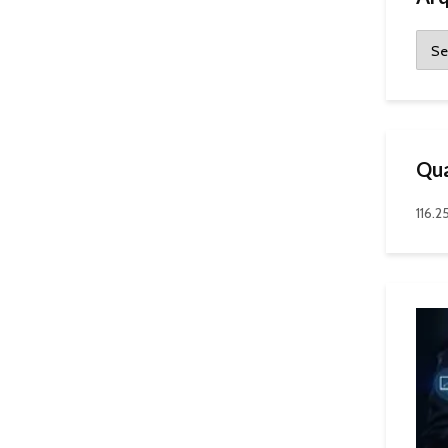
Qua
116.2