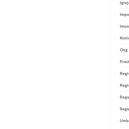
Igrej
Impo
Imun
Notí
Ong
Pres
Regi
Regi
Regu
Regu
Umb