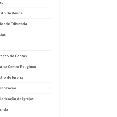
as
sto de Renda
idade Tributária
cias
tação de Contas
strar Centro Religioso
stro de Igrejas
larização
larização de Igrejas
anda