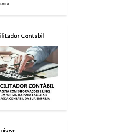
anda
ilitador Contábil
uivos