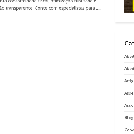
nta conformidade fiscal, otimização tributária e
ão transparente. Conte com especialistas para ......
Cat
Aber
Aber
Arti
Asse
Asso
Blog
Can