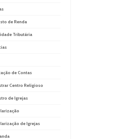
as
sto de Renda
idade Tributária
cias
tação de Contas
strar Centro Religioso
stro de Igrejas
larização
larização de Igrejas
anda