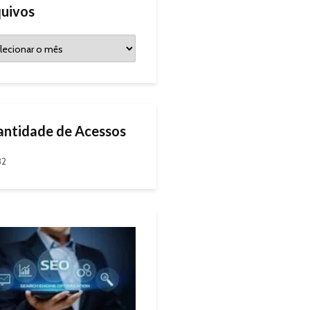
uivos
ntidade de Acessos
82