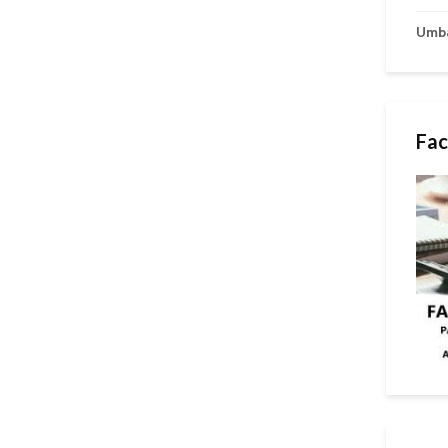
Umb
Fac