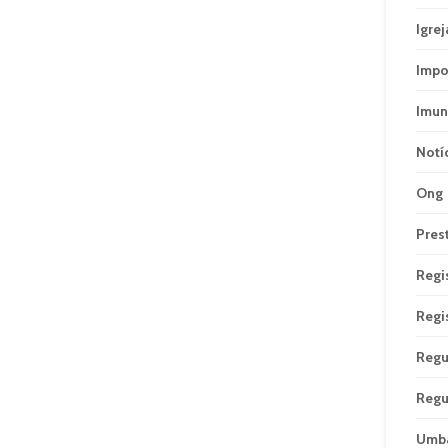
Igrej
Impo
Imun
Notí
Ong
Pres
Regi
Regi
Regu
Regu
Umb