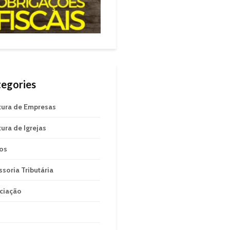
egories
tura de Empresas
tura de Igrejas
gos
ssoria Tributária
ciação