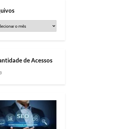
uivos
ntidade de Acessos
93