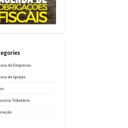
egories
tura de Empresas
tura de Igrejas
gos
ssoria Tributária
ciação