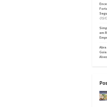
Ence
Fort
Segu
05/0
Simp
em R
Empr
Abra
Guia
Alve
Pos