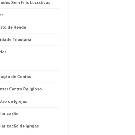
dades Sem Fins Lucrativos
as
sto de Renda
idade Tributária
cias
tação de Contas
strar Centro Religioso
stro de Igrejas
larização
larização de Igrejas