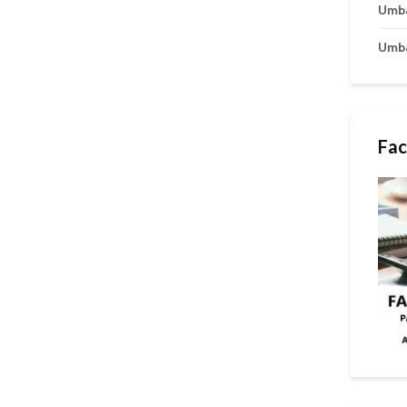
Umb
Umb
Fac