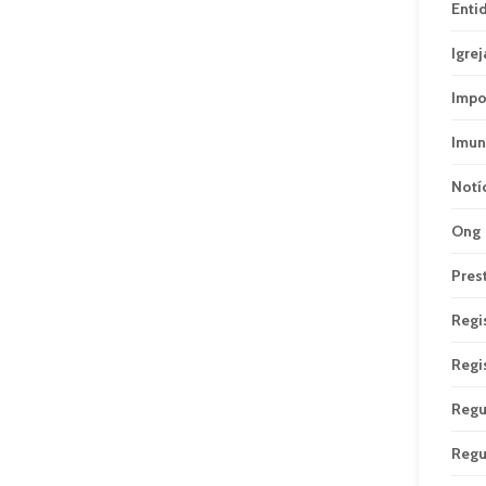
Enti
Igrej
Impo
Imun
Notí
Ong
Pres
Regi
Regi
Regu
Regu