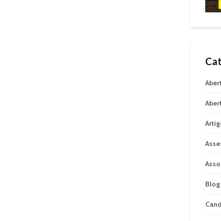
Cat
Aber
Aber
Arti
Asse
Asso
Blog
Can