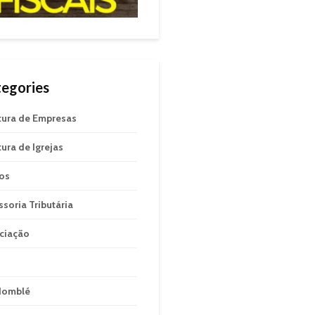
egories
tura de Empresas
tura de Igrejas
gos
ssoria Tributária
ciação
domblé