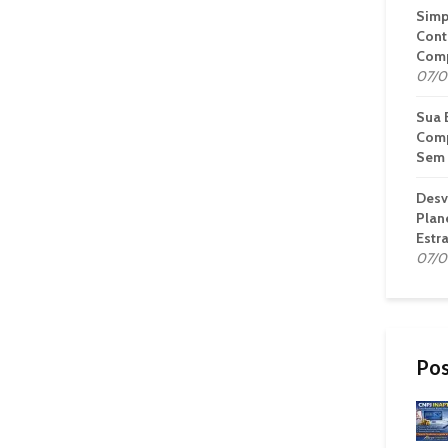
Simp
Cont
Comp
07/0
Sua 
Comp
Sem 
Desv
Plan
Estr
07/0
Pos