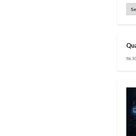
Qua
116.