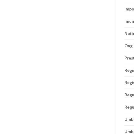
Impo
Imun
Notí
Ong
Pres
Regi
Regi
Regu
Regu
Umb
Umb