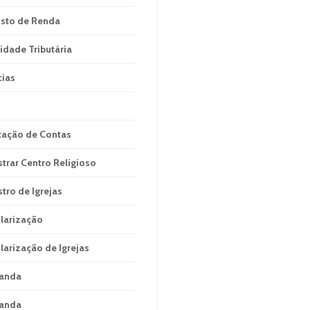
sto de Renda
idade Tributária
cias
tação de Contas
strar Centro Religioso
stro de Igrejas
larização
larização de Igrejas
anda
anda