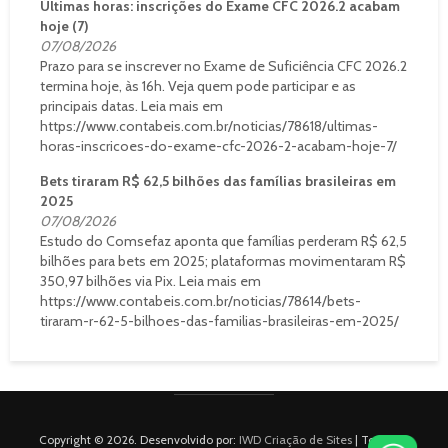
Últimas horas: inscrições do Exame CFC 2026.2 acabam
hoje (7)
07/08/2026
Prazo para se inscrever no Exame de Suficiência CFC 2026.2
termina hoje, às 16h. Veja quem pode participar e as
principais datas. Leia mais em
https://www.contabeis.com.br/noticias/78618/ultimas-
horas-inscricoes-do-exame-cfc-2026-2-acabam-hoje-7/
Bets tiraram R$ 62,5 bilhões das famílias brasileiras em
2025
07/08/2026
Estudo do Comsefaz aponta que famílias perderam R$ 62,5
bilhões para bets em 2025; plataformas movimentaram R$
350,97 bilhões via Pix. Leia mais em
https://www.contabeis.com.br/noticias/78614/bets-
tiraram-r-62-5-bilhoes-das-familias-brasileiras-em-2025/
Copyright © 2026. Desenvolvido por:
IWD Criação de Sites
| Todos os