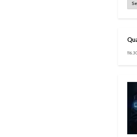
Qua
116.3