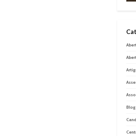
Cat
Aber
Aber
Arti
Asse
Asso
Blog
Can
Cent