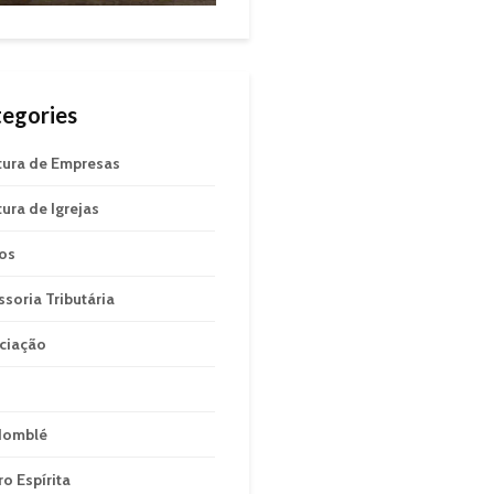
egories
tura de Empresas
tura de Igrejas
gos
ssoria Tributária
ciação
domblé
ro Espírita