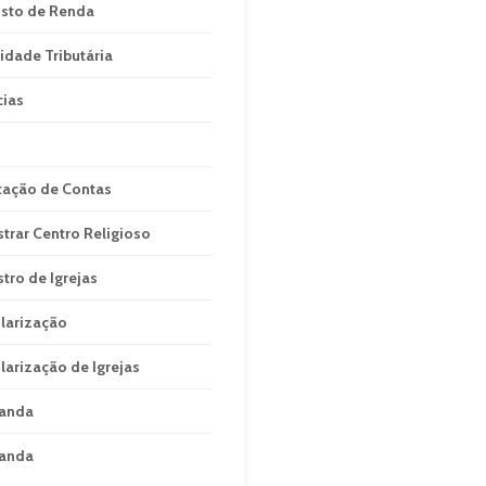
sto de Renda
idade Tributária
cias
tação de Contas
strar Centro Religioso
stro de Igrejas
larização
larização de Igrejas
anda
anda