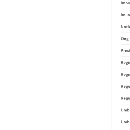
Impo
Imun
Notí
Ong
Pres
Regi
Regi
Regu
Regu
Umb
Umb