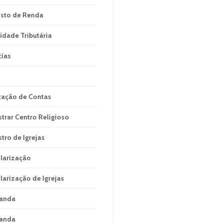
sto de Renda
idade Tributária
cias
tação de Contas
strar Centro Religioso
stro de Igrejas
larização
larização de Igrejas
anda
anda