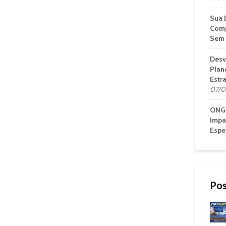
Sua 
Comp
Sem 
Desv
Plan
Estr
07/0
ONG 
Impa
Espe
Pos