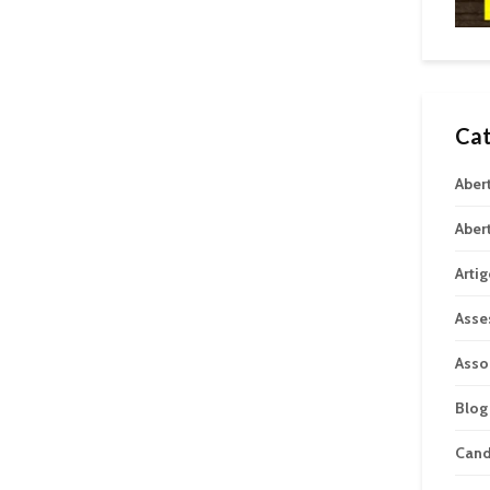
Cat
Aber
Aber
Arti
Asse
Asso
Blog
Can