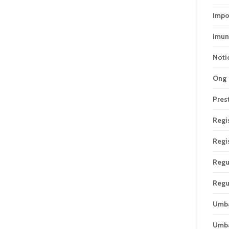
Impo
Imun
Notí
Ong
Pres
Regi
Regi
Regu
Regu
Umb
Umb