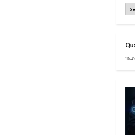
Qua
116.2