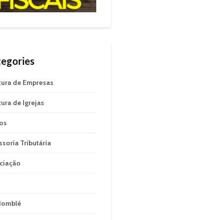
egories
tura de Empresas
tura de Igrejas
gos
ssoria Tributária
ciação
domblé