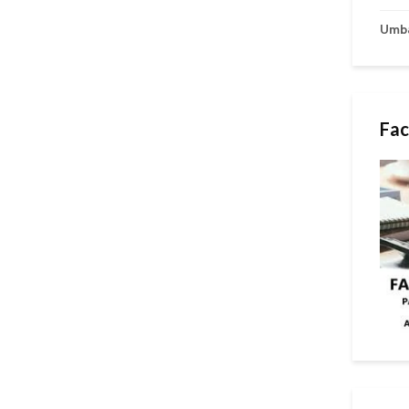
Umb
Fac