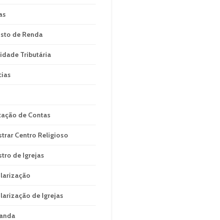
as
sto de Renda
idade Tributária
cias
tação de Contas
strar Centro Religioso
stro de Igrejas
larização
larização de Igrejas
anda