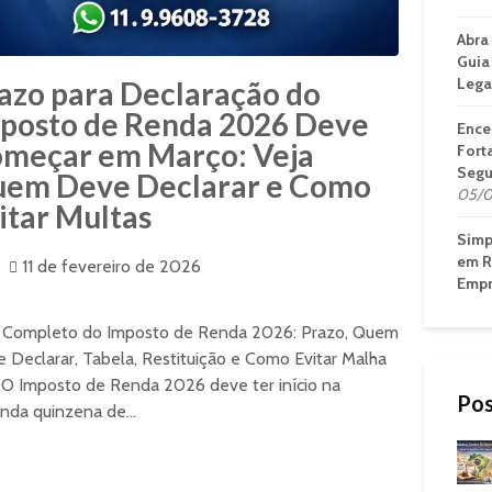
Abra
Guia
Lega
azo para Declaração do
posto de Renda 2026 Deve
Ence
meçar em Março: Veja
Fort
Segu
em Deve Declarar e Como
05/0
itar Multas
Simp
em R
11 de fevereiro de 2026
Empr
 Completo do Imposto de Renda 2026: Prazo, Quem
 Declarar, Tabela, Restituição e Como Evitar Malha
 O Imposto de Renda 2026 deve ter início na
Pos
nda quinzena de...