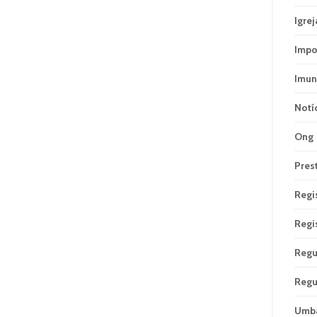
Igrej
Impo
Imun
Notí
Ong
Pres
Regi
Regi
Regu
Regu
Umb