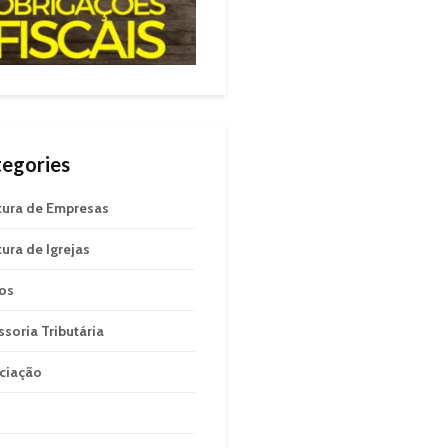
egories
tura de Empresas
tura de Igrejas
gos
ssoria Tributária
ciação