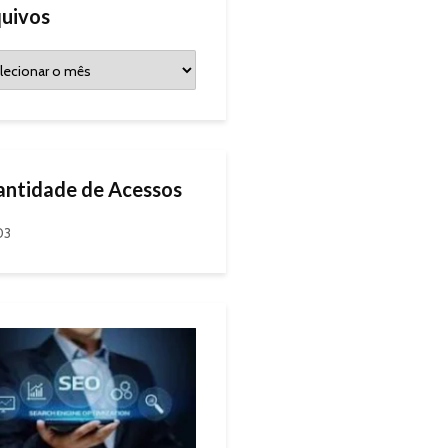
uivos
ntidade de Acessos
03