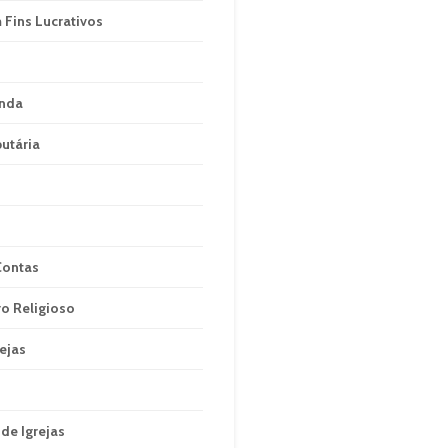
 Fins Lucrativos
enda
utária
Contas
ro Religioso
rejas
de Igrejas