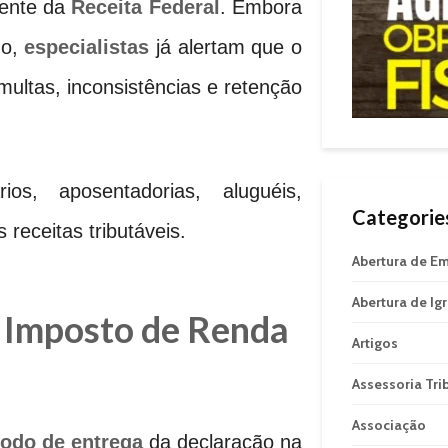
cente da
Receita Federal
. Embora
do,
especialistas
já alertam que o
multas, inconsistências e retenção
s, aposentadorias, aluguéis,
Categorie
 receitas tributáveis.
Abertura de E
Abertura de Ig
o
Imposto de Renda
Artigos
Assessoria Tri
Associação
íodo de entrega
da declaração na