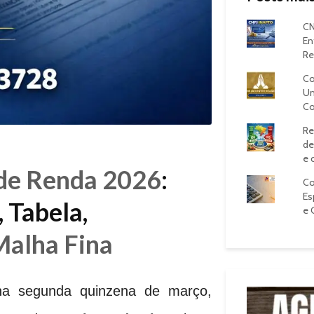
CN
En
Re
Co
Um
Co
Re
de
e 
de Renda 2026
:
Co
Es
, Tabela,
e 
Malha Fina
na segunda quinzena de março,