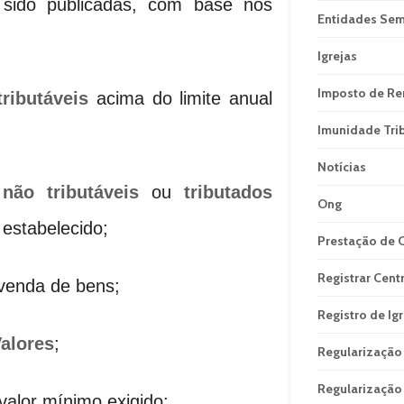
 sido publicadas, com base nos
Entidades Sem
Igrejas
Imposto de R
ributáveis
acima do limite anual
Imunidade Trib
Notícias
,
não tributáveis
ou
tributados
Ong
estabelecido;
Prestação de 
Registrar Cent
venda de bens;
Registro de Ig
alores
;
Regularização
Regularização 
alor mínimo exigido;