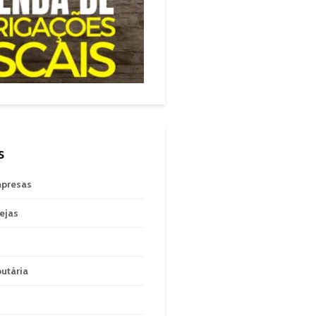
s
mpresas
rejas
butária