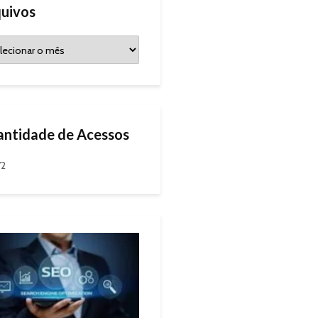
uivos
ntidade de Acessos
72