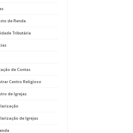
as
sto de Renda
idade Tributária
cias
tação de Contas
strar Centro Religioso
stro de Igrejas
larização
larização de Igrejas
anda