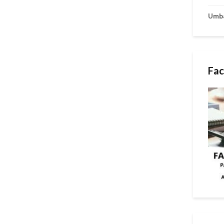
Umb
Fac