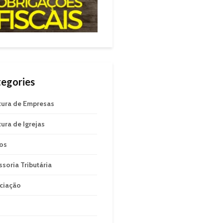
egories
tura de Empresas
tura de Igrejas
gos
ssoria Tributária
ciação