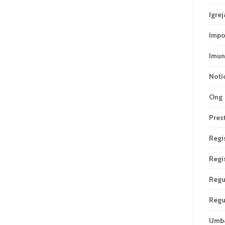
Igrej
Impo
Imun
Notí
Ong
Pres
Regi
Regi
Regu
Regu
Umb