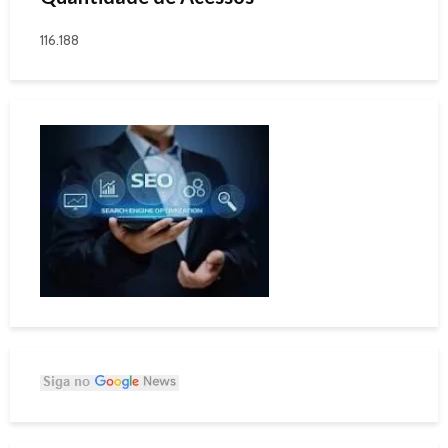
116.188