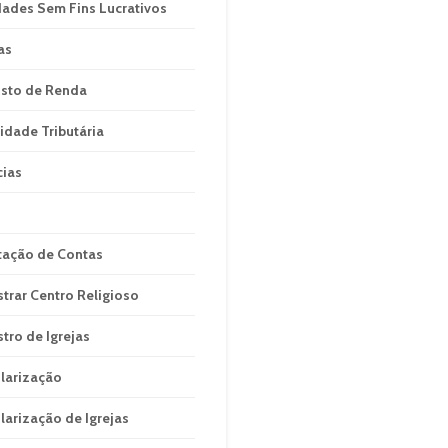
dades Sem Fins Lucrativos
as
sto de Renda
idade Tributária
cias
tação de Contas
strar Centro Religioso
stro de Igrejas
larização
larização de Igrejas