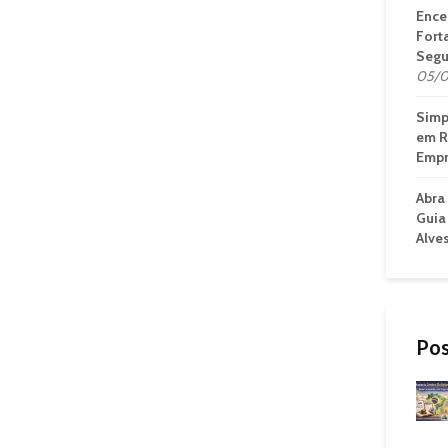
Ence
Fort
Segu
05/0
Simp
em R
Empr
Abra
Guia
Alve
Pos