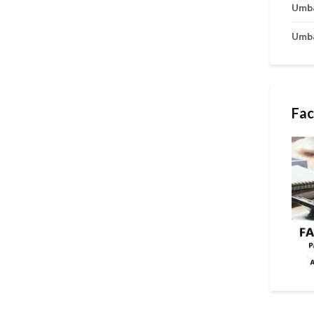
Umb
Umb
Fac