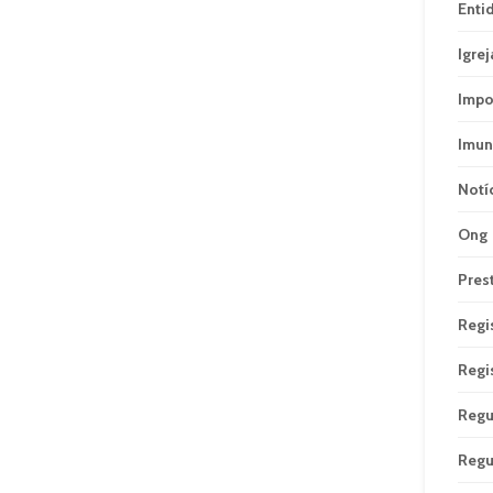
Enti
Igrej
Impo
Imun
Notí
Ong
Pres
Regi
Regi
Regu
Regu