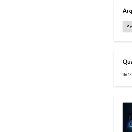
Arq
Qua
116.1