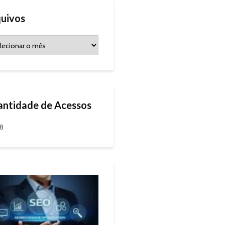
uivos
ntidade de Acessos
88