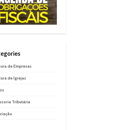
egories
tura de Empresas
tura de Igrejas
gos
ssoria Tributária
ciação