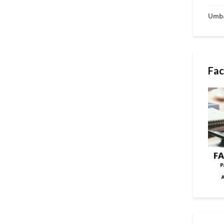
Umb
Fac