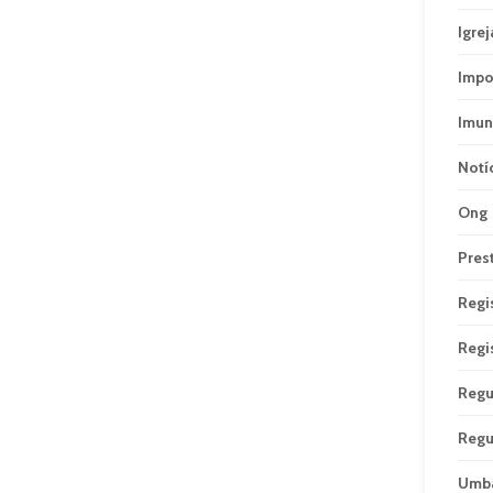
Igrej
Impo
Imun
Notí
Ong
Pres
Regi
Regi
Regu
Regu
Umb