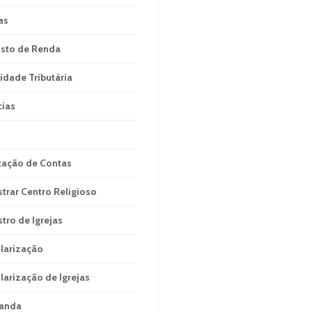
as
sto de Renda
idade Tributária
cias
tação de Contas
strar Centro Religioso
stro de Igrejas
larização
larização de Igrejas
anda