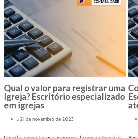
Qual o valor para registrar uma
Co
Igreja? Escritório especializado
Es
em igrejas
at
21 de novembro de 2023
Uma das perguntas que as pessoas fazem no Google é
Regu