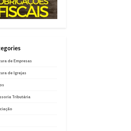
egories
tura de Empresas
tura de Igrejas
gos
ssoria Tributária
ciação