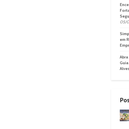
Ence
Fort
Segu
05/0
Simp
em R
Empr
Abra
Guia
Alve
Pos