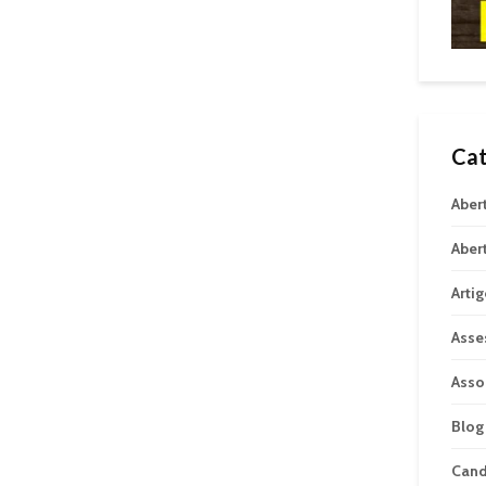
Cat
Aber
Aber
Arti
Asse
Asso
Blog
Can