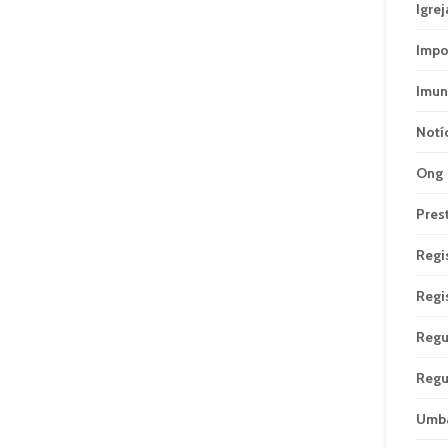
Igrej
Impo
Imun
Notí
Ong
Pres
Regi
Regi
Regu
Regu
Umb