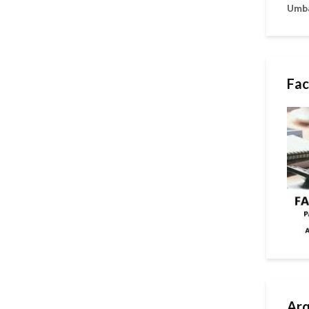
Umb
Fac
Arq