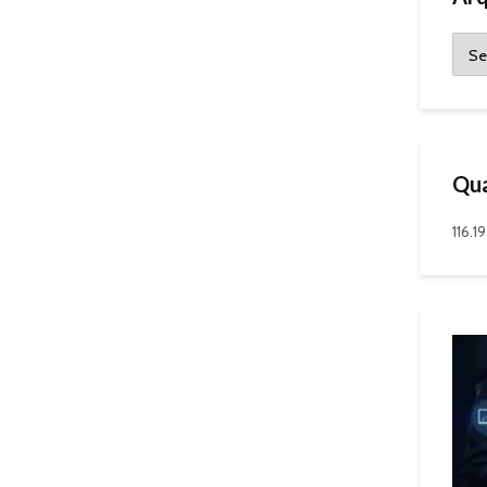
Qua
116.1