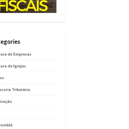
egories
tura de Empresas
tura de Igrejas
gos
ssoria Tributária
ciação
domblé