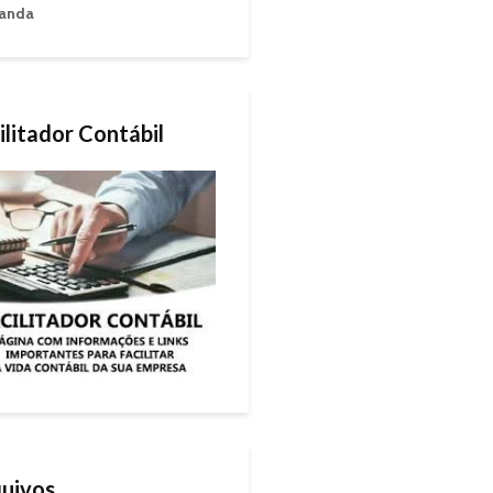
anda
ilitador Contábil
uivos