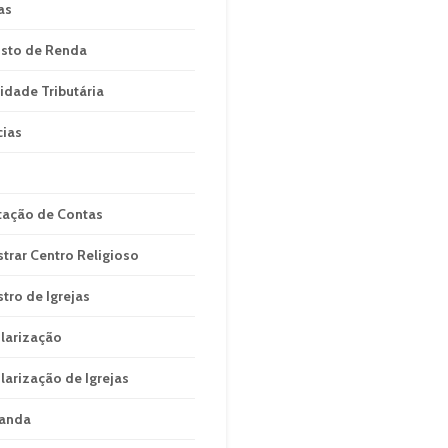
as
sto de Renda
idade Tributária
cias
tação de Contas
strar Centro Religioso
stro de Igrejas
larização
larização de Igrejas
anda