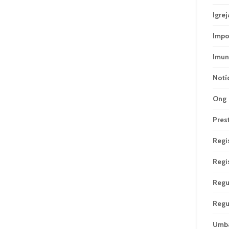
Igrej
Impo
Imun
Notí
Ong
Pres
Regi
Regi
Regu
Regu
Umb