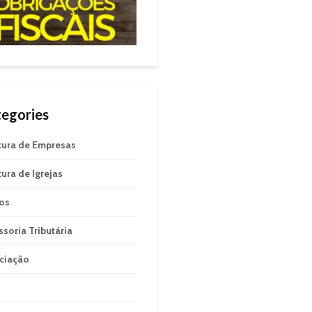
egories
tura de Empresas
tura de Igrejas
gos
ssoria Tributária
ciação