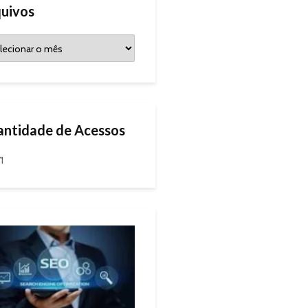
uivos
ntidade de Acessos
1