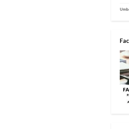
Umb
Fac