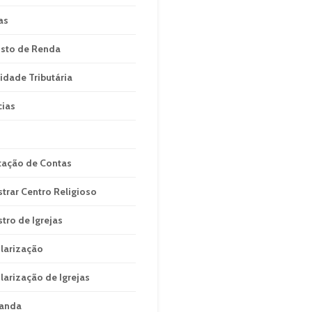
as
sto de Renda
idade Tributária
cias
tação de Contas
strar Centro Religioso
stro de Igrejas
larização
larização de Igrejas
anda