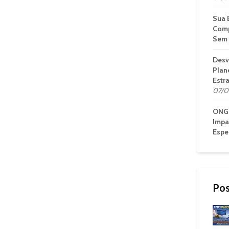
Sua 
Comp
Sem 
Desv
Plan
Estr
07/0
ONG 
Impa
Espe
Pos