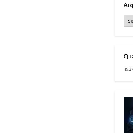
Arq
Qua
116.27