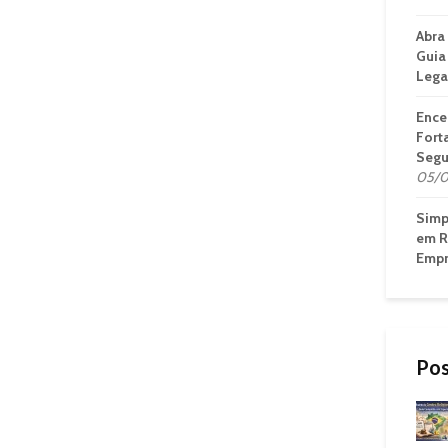
Abra
Guia
Lega
Ence
Fort
Segu
05/0
Simp
em R
Empr
Pos