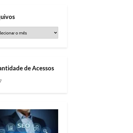
uivos
ntidade de Acessos
7