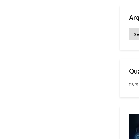
Arq
Qua
116.21