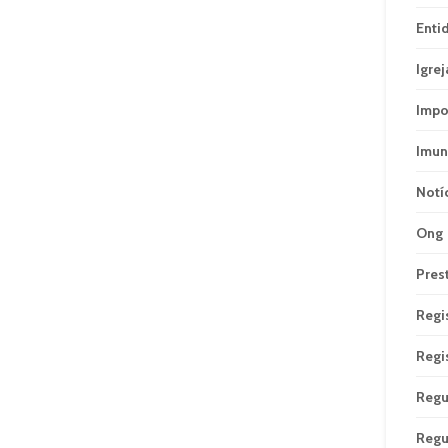
Enti
Igrej
Impo
Imun
Notí
Ong
Pres
Regi
Regi
Regu
Regu