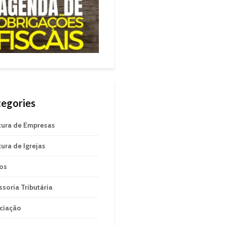
egories
tura de Empresas
tura de Igrejas
gos
ssoria Tributária
ciação