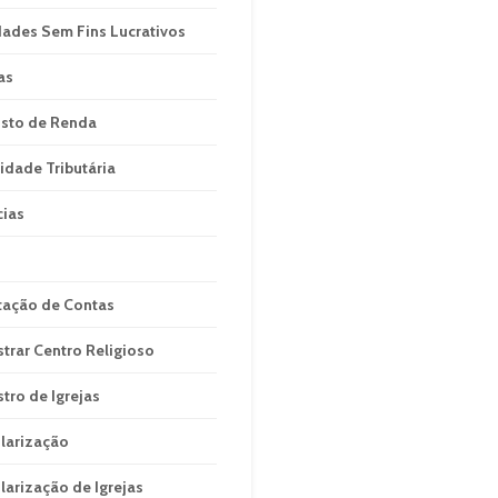
dades Sem Fins Lucrativos
as
sto de Renda
idade Tributária
cias
tação de Contas
strar Centro Religioso
stro de Igrejas
larização
larização de Igrejas