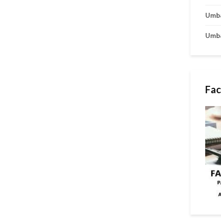
Umb
Umb
Fac