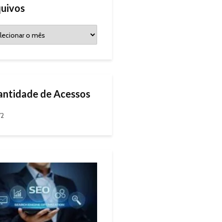
uivos
ntidade de Acessos
72