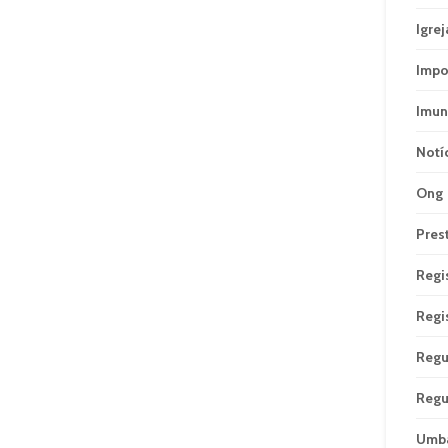
Igrej
Impo
Imun
Notí
Ong
Pres
Regi
Regi
Regu
Regu
Umb