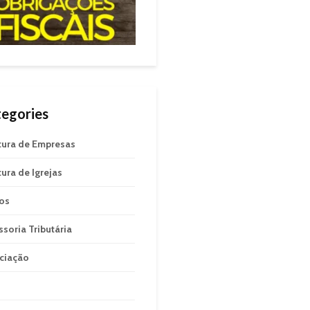
egories
tura de Empresas
tura de Igrejas
gos
ssoria Tributária
ciação