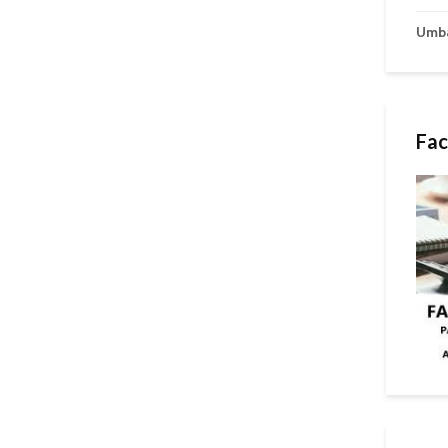
Umb
Fac