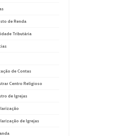
as
sto de Renda
idade Tributária
cias
tação de Contas
strar Centro Religioso
stro de Igrejas
larização
larização de Igrejas
anda