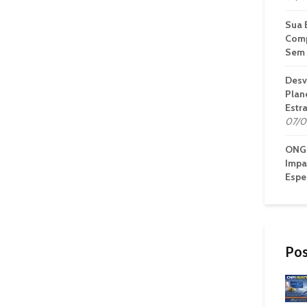
Sua 
Comp
Sem 
Desv
Plan
Estr
07/0
ONG 
Impa
Espe
Pos