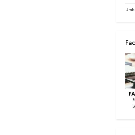
Umb
Fac