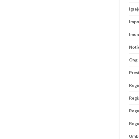
Igrej
Impo
Imun
Notí
Ong
Pres
Regi
Regi
Regu
Regu
Umb