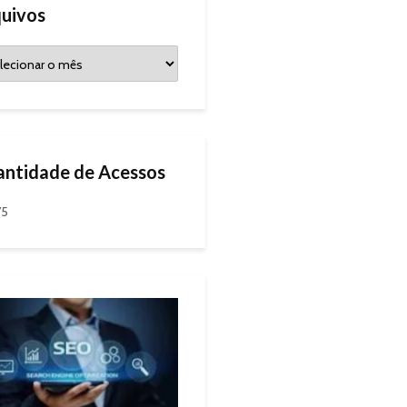
uivos
ntidade de Acessos
75