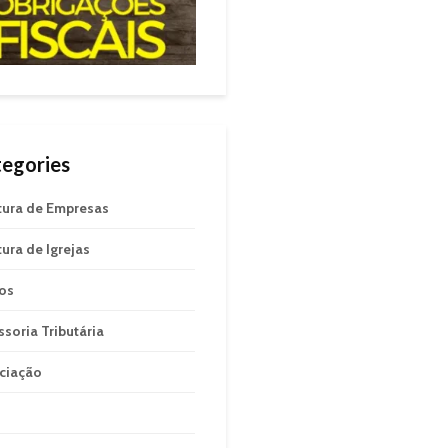
egories
tura de Empresas
tura de Igrejas
gos
ssoria Tributária
ciação