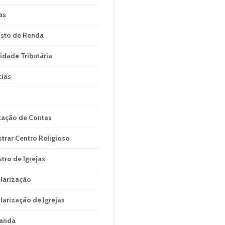
as
sto de Renda
idade Tributária
cias
tação de Contas
strar Centro Religioso
stro de Igrejas
larização
larização de Igrejas
anda