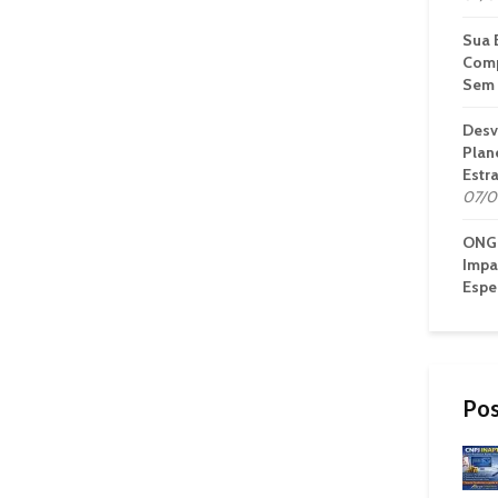
Sua 
Comp
Sem 
Desv
Plan
Estr
07/0
ONG 
Impa
Espe
Pos