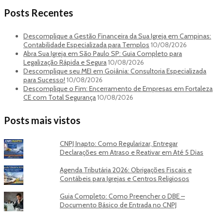
Posts Recentes
Descomplique a Gestão Financeira da Sua Igreja em Campinas:
Contabilidade Especializada para Templos
10/08/2026
Abra Sua Igreja em São Paulo SP: Guia Completo para
Legalização Rápida e Segura
10/08/2026
Descomplique seu MEI em Goiânia: Consultoria Especializada
para Sucesso!
10/08/2026
Descomplique o Fim: Encerramento de Empresas em Fortaleza
CE com Total Segurança
10/08/2026
Posts mais vistos
CNPJ Inapto: Como Regularizar, Entregar
Declarações em Atraso e Reativar em Até 5 Dias
Agenda Tributária 2026: Obrigações Fiscais e
Contábeis para Igrejas e Centros Religiosos
Guia Completo: Como Preencher o DBE –
Documento Básico de Entrada no CNPJ