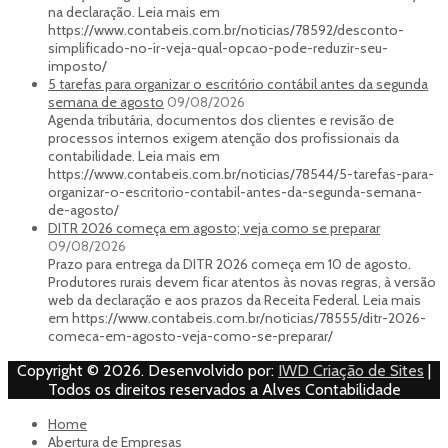
na declaração. Leia mais em
https://www.contabeis.com.br/noticias/78592/desconto-
simplificado-no-ir-veja-qual-opcao-pode-reduzir-seu-
imposto/
5 tarefas para organizar o escritório contábil antes da segunda
semana de agosto
09/08/2026
Agenda tributária, documentos dos clientes e revisão de
processos internos exigem atenção dos profissionais da
contabilidade. Leia mais em
https://www.contabeis.com.br/noticias/78544/5-tarefas-para-
organizar-o-escritorio-contabil-antes-da-segunda-semana-
de-agosto/
DITR 2026 começa em agosto; veja como se preparar
09/08/2026
Prazo para entrega da DITR 2026 começa em 10 de agosto.
Produtores rurais devem ficar atentos às novas regras, à versão
web da declaração e aos prazos da Receita Federal. Leia mais
em https://www.contabeis.com.br/noticias/78555/ditr-2026-
comeca-em-agosto-veja-como-se-preparar/
Copyright © 2026. Desenvolvido por:
IWD Criação de Sites
|
Todos os direitos reservados a Alves Contabilidade
Home
Abertura de Empresas