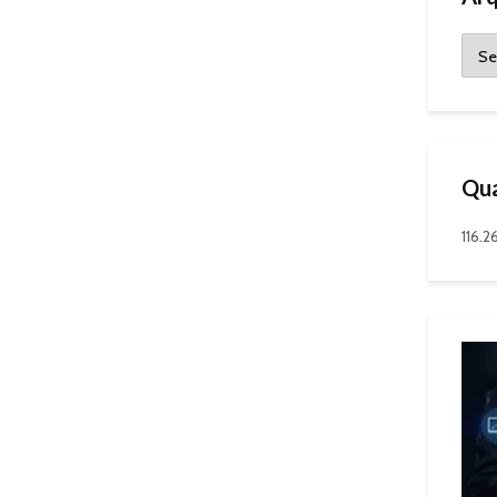
Qua
116.2