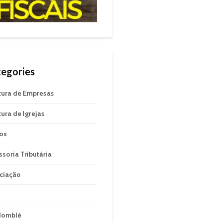
egories
tura de Empresas
tura de Igrejas
gos
ssoria Tributária
ciação
domblé