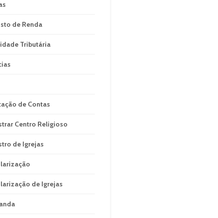
as
sto de Renda
idade Tributária
cias
tação de Contas
strar Centro Religioso
stro de Igrejas
larização
larização de Igrejas
anda