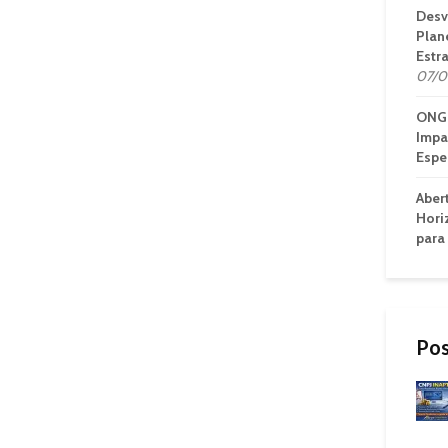
Desv
Plan
Estr
07/0
ONG 
Impa
Espe
Aber
Hori
para
Pos