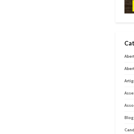
Cat
Aber
Aber
Arti
Asse
Asso
Blog
Can