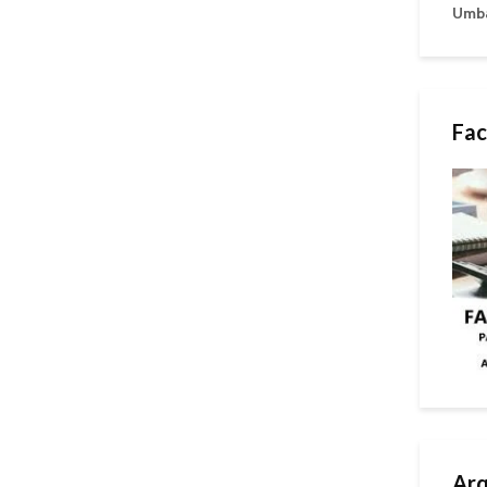
Umb
Fac
Arq