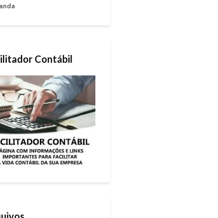
anda
ilitador Contábil
uivos