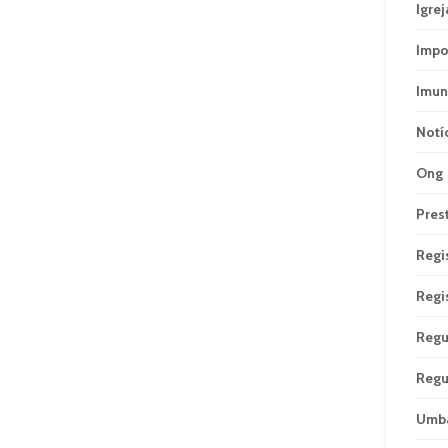
Igrej
Impo
Imun
Notí
Ong
Pres
Regi
Regi
Regu
Regu
Umb