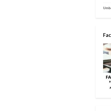
Umb
Fac