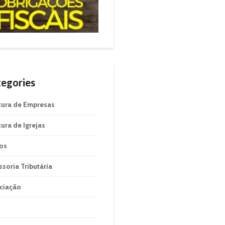
egories
tura de Empresas
tura de Igrejas
gos
ssoria Tributária
ciação