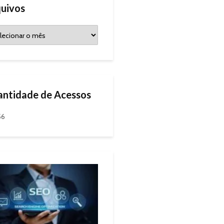
uivos
ntidade de Acessos
56