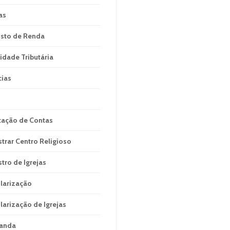
as
sto de Renda
idade Tributária
cias
tação de Contas
strar Centro Religioso
stro de Igrejas
larização
larização de Igrejas
anda