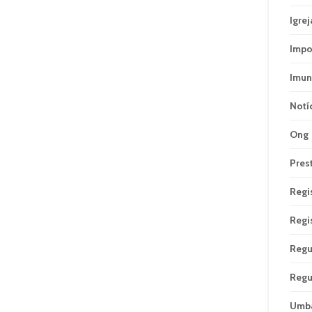
Igrej
Impo
Imun
Notí
Ong
Pres
Regi
Regi
Regu
Regu
Umb