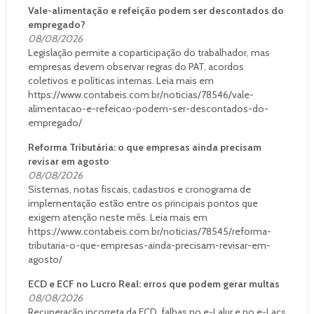
Vale-alimentação e refeição podem ser descontados do
empregado?
08/08/2026
Legislação permite a coparticipação do trabalhador, mas
empresas devem observar regras do PAT, acordos
coletivos e políticas internas. Leia mais em
https://www.contabeis.com.br/noticias/78546/vale-
alimentacao-e-refeicao-podem-ser-descontados-do-
empregado/
Reforma Tributária: o que empresas ainda precisam
revisar em agosto
08/08/2026
Sistemas, notas fiscais, cadastros e cronograma de
implementação estão entre os principais pontos que
exigem atenção neste mês. Leia mais em
https://www.contabeis.com.br/noticias/78545/reforma-
tributaria-o-que-empresas-ainda-precisam-revisar-em-
agosto/
ECD e ECF no Lucro Real: erros que podem gerar multas
08/08/2026
Recuperação incorreta da ECD, falhas no e-Lalur e no e-Lacs