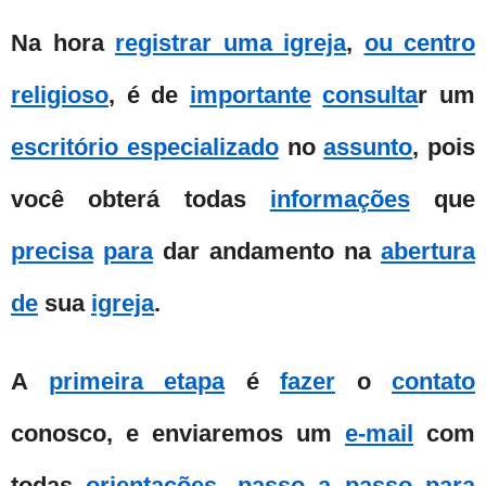
Na hora
registrar uma igreja
,
ou centro
religioso
, é de
importante
consulta
r um
escritório especializado
no
assunto
, pois
você obterá todas
informações
que
precisa
para
dar andamento na
abertura
de
sua
igreja
.
A
primeira etapa
é
fazer
o
contato
conosco, e enviaremos um
e-mail
com
todas
orientações
,
passo a passo
para