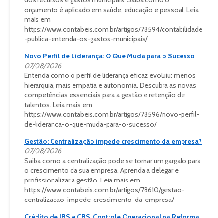
dos recursos e gastos municipais. Saiba como o
orçamento é aplicado em saúde, educação e pessoal. Leia
mais em
https://www.contabeis.com.br/artigos/78594/contabilidade
-publica-entenda-os-gastos-municipais/
Novo Perfil de Liderança: O Que Muda para o Sucesso
07/08/2026
Entenda como o perfil de liderança eficaz evoluiu: menos
hierarquia, mais empatia e autonomia. Descubra as novas
competências essenciais para a gestão e retenção de
talentos. Leia mais em
https://www.contabeis.com.br/artigos/78596/novo-perfil-
de-lideranca-o-que-muda-para-o-sucesso/
Gestão: Centralização impede crescimento da empresa?
07/08/2026
Saiba como a centralização pode se tornar um gargalo para
o crescimento da sua empresa. Aprenda a delegar e
profissionalizar a gestão. Leia mais em
https://www.contabeis.com.br/artigos/78610/gestao-
centralizacao-impede-crescimento-da-empresa/
Crédito de IBS e CBS: Controle Operacional na Reforma