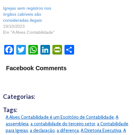
Igrejas sem registros nos
órgãos cabíveis são
consideradas ilegais
19/10/2023
Em "A Alves Contabilidade"
F
T
W
Li
P
S
a
w
h
n
ri
h
c
itt
at
k
nt
ar
Facebook Comments
e
er
s
e
Fr
e
b
A
dI
ie
o
p
n
n
Categorias:
o
p
dl
Tags:
k
y
A Alves Contabilidade é um Escritório de Contabilidade
,
A
assembleia
,
a contabilidade do terceiro setor
,
a Contabilidade
para Igrejas
,
a declaração
,
a diferença
,
A Diretoria Executiva
,
A