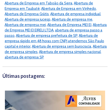
Abertura de Empresa em Taboão da Serra
,
Abertura de
Empresa em Taubaté
,
Abertura de Empresa em Vinhedo
,
Abertura de Empresa Grátis
,
Abertura de empresa individual
,
Abertura de empresa jucesp
,
Abertura de empresa me
,
Abertura de empresa mei
,
Abertura de Empresa MEI EI
,
Abertura
de Empresa MEI EI EIRELI LTDA
,
abertura de empresa passo a
passo
,
Abertura de empresa prefeitura de SP
,
Abertura de
empresa rápido em 48 horas com CNPJ atendemos São Paulo
capital e interior
,
Abertura de empresa sem burocracia
,
Abertura
de empresa simples
,
Abertura de empresa simples nacional
,
abertura de empresa SP
Últimas postagens: