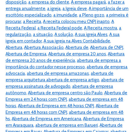
disposição
,
a empresa do cliente
,
A empresa pagará
,
a fazer a
entrega anualmente
,
a igreja
,
a Igreja deve
,
A importância de um
escritório especializado
,
a imunidade
,
a Pleno gozo
,
a primeira é
procurar
,
a Receita
,
A receita colocou meu CNPJ inapto
,
A
Receita Federal
,
a Receita Federal pode
,
A Receita mostra
,
a
regularização
,
a situação
,
A solução
,
A sua igreja Alves
,
A sua
igreja em contador
,
A sua igreja na Alves Contabilidade
,
Abertura
,
Abertura Associação
,
Abertura de
,
Abertura de CNPJ
,
Abertura de Empresa
,
Abertura de empresa 20 anos
,
Abertura
de empresa 20 anos de experiência
,
abertura de empresa a
importância do contador nesse processo
,
abertura de empresa
advocacia
,
abertura de empresa amazonas
,
abertura de
empresa arquitetura abertura de empresa artigo
,
abertura de
empresa assinatura de advogado
,
abertura de empresa
autônomo
,
Abertura de empresa centro são Paulo
,
Abertura de
Empresa em 24 horas com CNPJ
,
abertura de empresa em 48
horas
,
Abertura de Empresa em 48 horas CNPJ
,
Abertura de
Empresa em 48 horas com CNPJ
,
abertura de empresa em 48
hs
,
Abertura de Empresa em Americana
,
Abertura de Empresa
em Araraquara
,
abertura de empresa em Barueri
,
Abertura de
Empresa em Bauru
,
Abertura de Empresa em Cajamar
,
abertura